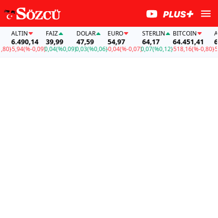
ALTIN
FAİZ
DOLAR
EURO
STERLIN
BITCOIN
ALT
6.490,14
39,99
47,59
54,97
64,17
64.451,41
6.4
0)
-5,94
(%-0,09)
0,04
(%0,09)
0,03
(%0,06)
-0,04
(%-0,07)
0,07
(%0,12)
-518,16
(%-0,80)
-5,9