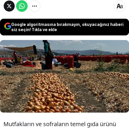
Google algoritmasına bırakmayın, okuyacağınız haberi
siz seçin! Tıkla ve ekle
Biz devlet değiliz” diye konuşan Soğan
Üreticileri ve Tedarikçileri Derneği Başkanı
Reşit Kaya, “Soğan üreticisi küstüğü zaman
Mısır’ın çöpünü getiriyoruz. Bunu daha önce
yaşadık. Bakanlıktan yanıt alamazsak tarlaları
süreceğiz” dedi.
Mutfakların ve sofraların temel gıda ürünü