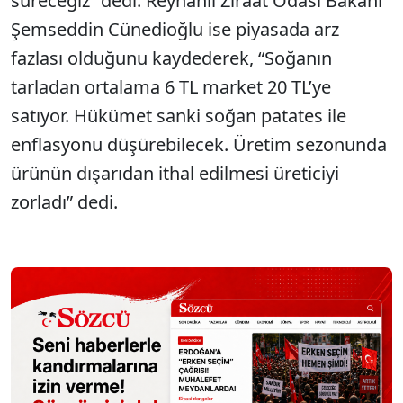
süreceğiz” dedi. Reyhanlı Ziraat Odası Bakanı
Şemseddin Cünedioğlu ise piyasada arz
fazlası olduğunu kaydederek, “Soğanın
tarladan ortalama 6 TL market 20 TL’ye
satıyor. Hükümet sanki soğan patates ile
enflasyonu düşürebilecek. Üretim sezonunda
ürünün dışarıdan ithal edilmesi üreticiyi
zorladı” dedi.