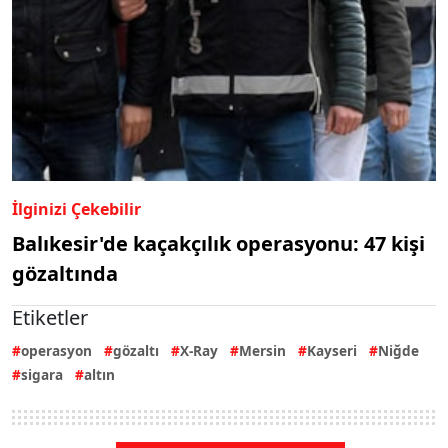
İlginizi Çekebilir
Balıkesir'de kaçakçılık operasyonu: 47 kişi
gözaltında
Etiketler
operasyon
gözaltı
X-Ray
Mersin
Kayseri
Niğde
sigara
altın