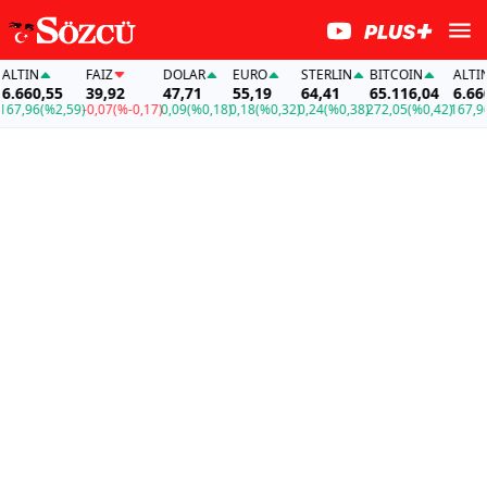
IN
FAİZ
DOLAR
EURO
STERLIN
BITCOIN
ALTIN
60,55
39,92
47,71
55,19
64,41
65.116,04
6.660,5
,96
(%2,59)
-0,07
(%-0,17)
0,09
(%0,18)
0,18
(%0,32)
0,24
(%0,38)
272,05
(%0,42)
167,96
(%2