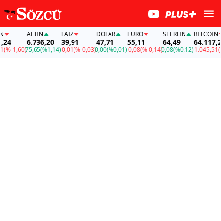
ALTIN
FAİZ
DOLAR
EURO
STERLIN
BITCOIN
4
6.736,20
39,91
47,71
55,11
64,49
64.117,24
%-1,60)
75,65
(%1,14)
-0,01
(%-0,03)
0,00
(%0,01)
-0,08
(%-0,14)
0,08
(%0,12)
-1.045,51
(%-