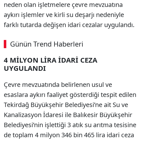
neden olan işletmelere çevre mevzuatına
aykırı işlemler ve kirli su deşarjı nedeniyle
farklı tutarda değişen idari cezalar uygulandı.
Günün Trend Haberleri
00:02
/ 03:08
4 MİLYON LİRA İDARİ CEZA
Sesi Aç
UYGULANDI
Çevre mevzuatında belirlenen usul ve
esaslara aykırı faaliyet gösterdiği tespit edilen
Tekirdağ Büyükşehir Belediyesi’ne ait Su ve
Kanalizasyon İdaresi ile Balıkesir Büyükşehir
Belediyesi’nin işlettiği 3 atık su arıtma tesisine
de toplam 4 milyon 346 bin 465 lira idari ceza