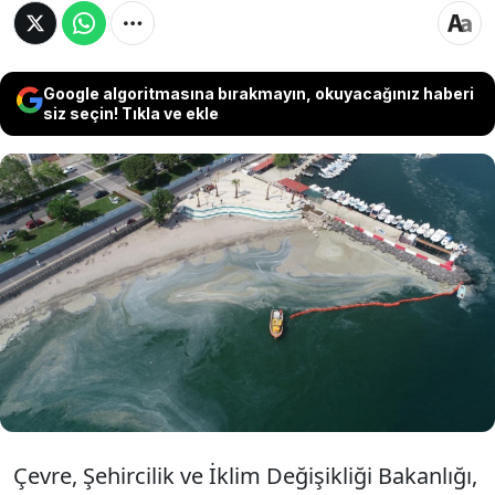
Google algoritmasına bırakmayın, okuyacağınız haberi
siz seçin! Tıkla ve ekle
Çevre, Şehircilik ve İklim Değişikliği Bakanlığı,
Marmara Denizi Havzası'nda 6-10 Ocak tarihleri
arasında gerçekleştirilen müsilaj
denetimlerinde Tekirdağ ve Balıkesir
büyükşehir belediyeleri ile 4 işletmeye toplam
10,3 milyon TL ceza kesildiğini açıkladı.
Çevre, Şehircilik ve İklim Değişikliği Bakanlığı,