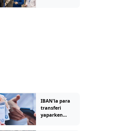
Çalışacak
eleman
bulamayınca
kıymete bindi
IBAN'la para
transferi
yaparken
dikkat: Bu
hatayı bankalar