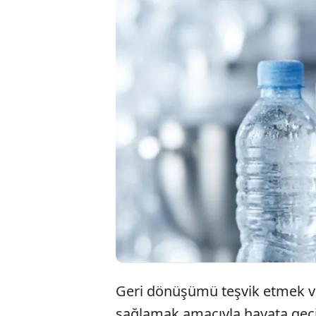
Ticaret B
bahane ed
harekete 
denetimle
Geri dönüşümü teşvik etmek ve
sağlamak amacıyla hayata geçir