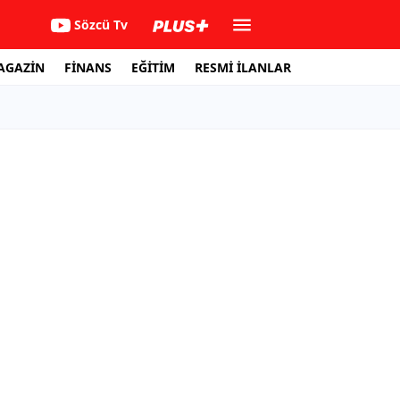
Sözcü Tv
AGAZİN
FİNANS
EĞİTİM
RESMİ İLANLAR