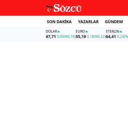
SON DAKİKA
YAZARLAR
GÜNDEM
DOLAR
EURO
STERLIN
47,71
55,19
64,41
0,09
(%0,18)
0,18
(%0,32)
0,24
(%