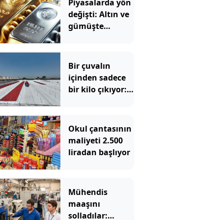
Piyasalarda yön
değişti: Altın ve
gümüşte
yılbaşından beri
böylesi
görülmedi
Bir çuvalın
içinden sadece
bir kilo çıkıyor:
Kilosu bin
liradan satılıyor
Okul çantasının
maliyeti 2.500
liradan başlıyor
Mühendis
maaşını
solladılar: