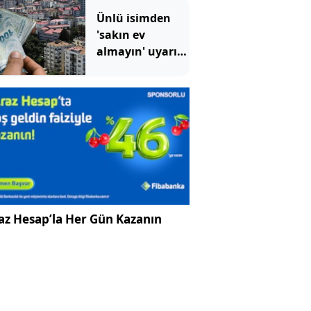
bile
Ünlü isimden
düzeltemiyor
'sakın ev
almayın' uyarısı:
Bir yatırım
aracına işaret
etti
az Hesap’la Her Gün Kazanın