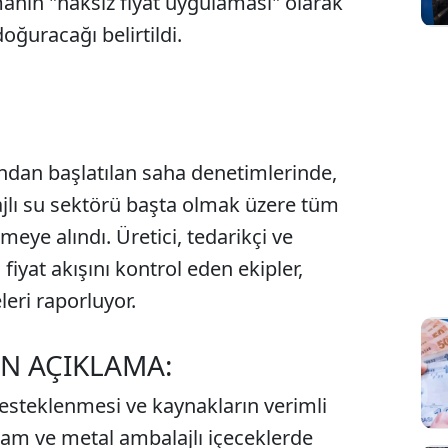
manın "haksız fiyat uygulaması" olarak
oğuracağı belirtildi.
fından başlatılan saha denetimlerinde,
jlı su sektörü başta olmak üzere tüm
meye alındı. Üretici, tedarikçi ve
fiyat akışını kontrol eden ekipler,
eri raporluyor.
N AÇIKLAMA:
steklenmesi ve kaynakların verimli
 cam ve metal ambalajlı içeceklerde