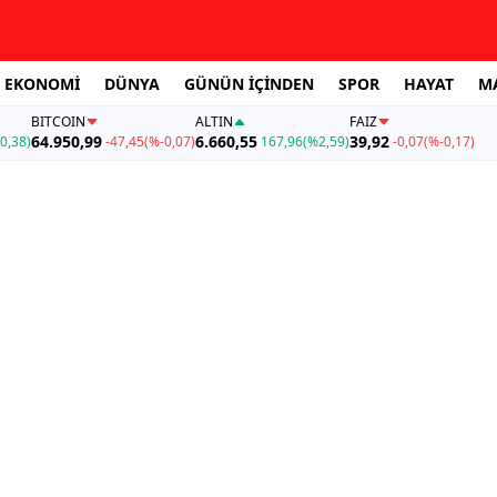
EKONOMİ
DÜNYA
GÜNÜN İÇİNDEN
SPOR
HAYAT
M
BITCOIN
ALTIN
FAİZ
64.950,99
6.660,55
39,92
0,38)
-47,45
(%-0,07)
167,96
(%2,59)
-0,07
(%-0,17)