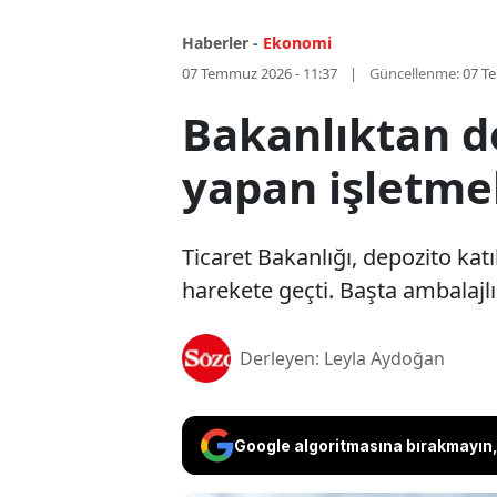
Haberler -
Ekonomi
07 Temmuz 2026 - 11:37
Güncellenme:
07 T
Bakanlıktan de
yapan işletme
Ticaret Bakanlığı, depozito kat
harekete geçti. Başta ambalajlı
Derleyen: Leyla Aydoğan
Google algoritmasına bırakmayın, 