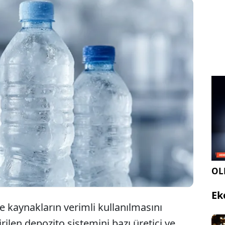
akanlığı, depozito katılım payı güncellemesini
erek fahiş fiyat artışı yapan işletmelere karşı
geçti. Başta ambalajlı su olmak üzere piyasada sıkı
r başlatıCldı.
OLE
Ek
 kaynakların verimli kullanılmasını
ilen depozito sistemini bazı üretici ve