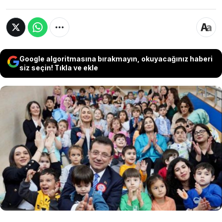
Google algoritmasına bırakmayın, okuyacağınız haberi
siz seçin! Tıkla ve ekle
Çevre, Şehircilik ve İklim Değişikliği Bakanlığı,
valiliklere gönderdiği yazıda, kreşi olan
belediyelerin, valiliklerden izinsiz eğitim
öğretim faaliyetleri yapmaları konusunda
uyarılması ve yeni yerlerin açılmasının önüne
geçilmesi istendi.