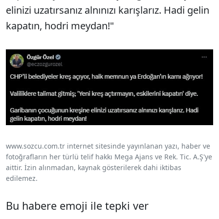
elinizi uzatırsanız alnınızı karışlarız. Hadi gelin
kapatın, hodri meydan!"
www.sozcu.com.tr internet sitesinde yayınlanan yazı, haber ve
fotoğrafların her türlü telif hakkı Mega Ajans ve Rek. Tic. A.Ş'ye
aittir. İzin alınmadan, kaynak gösterilerek dahi iktibas
edilemez.
Bu habere emoji ile tepki ver