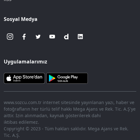
Sosyal Medya
Uygulamalarımız
www.sozcu.com.tr internet sitesinde yayınlanan yazı, haber ve
fotoğrafların her türlü telif hakkı Mega Ajans ve Rek. Tic. A.Ş'ye
aittir. İzin alınmadan, kaynak gösterilerek dahi
iktibas edilemez.
Copyright © 2023 - Tüm hakları saklıdır. Mega Ajans ve Rek.
Tic. A.Ş.