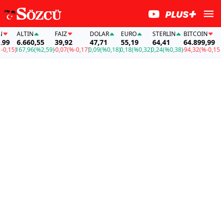
ALTIN
FAİZ
DOLAR
EURO
STERLIN
BITCOIN
AL
9
6.660,55
39,92
47,71
55,19
64,41
64.899,99
6.
15)
167,96
(%2,59)
-0,07
(%-0,17)
0,09
(%0,18)
0,18
(%0,32)
0,24
(%0,38)
-94,32
(%-0,15)
167