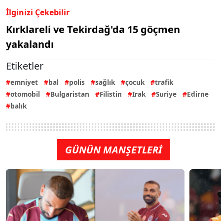
İlginizi Çekebilir
Kırklareli ve Tekirdağ'da 15 göçmen
yakalandı
Etiketler
emniyet
bal
polis
sağlık
çocuk
trafik
otomobil
Bulgaristan
Filistin
Irak
Suriye
Edirne
balık
GÜNÜN MANŞETLERİ