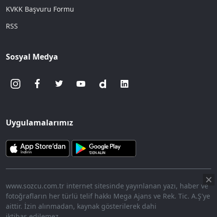
KVKK Başvuru Formu
RSS
Sosyal Medya
Uygulamalarımız
www.sozcu.com.tr internet sitesinde yayınlanan yazı, haber ve
fotoğrafların her türlü telif hakkı Mega Ajans ve Rek. Tic. A.Ş'ye
aittir. İzin alınmadan, kaynak gösterilerek dahi
iktibas edilemez.