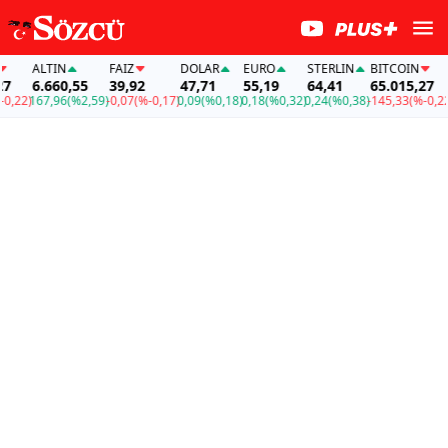
ALTIN
FAİZ
DOLAR
EURO
STERLIN
BITCOIN
A
6.660,55
39,92
47,71
55,19
64,41
65.015,27
,22)
167,96
(%2,59)
-0,07
(%-0,17)
0,09
(%0,18)
0,18
(%0,32)
0,24
(%0,38)
-145,33
(%-0,22)
1