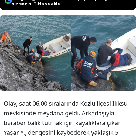
siz seçin! Tıkla ve ekle
Zonguldak'ın Kozlu ilçesinde balık
tutarken kayalıklara düşen Yaşar Y. (64)
ekipler ve teknedeki balıkçıların yardımı
ile kurtarıldı.
Olay, saat 06.00 sıralarında Kozlu ilçesi Ilıksu
mevkisinde meydana geldi. Arkadaşıyla
beraber balık tutmak için kayalıklara çıkan
Yaşar Y., dengesini kaybederek yaklaşık 5