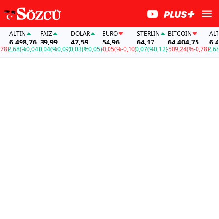
ALTIN
FAİZ
DOLAR
EURO
STERLIN
BITCOIN
ALTIN
6.498,76
39,99
47,59
54,96
64,17
64.404,75
6.498
2,68
(%0,04)
0,04
(%0,09)
0,03
(%0,05)
-0,05
(%-0,10)
0,07
(%0,12)
-509,24
(%-0,78)
2,68
(%