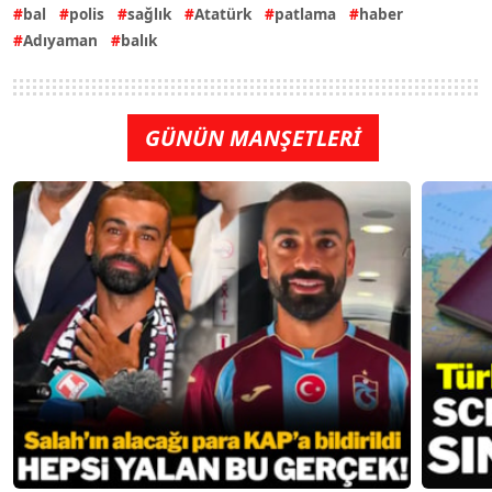
bal
polis
sağlık
Atatürk
patlama
haber
Adıyaman
balık
GÜNÜN MANŞETLERİ