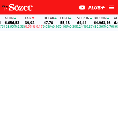
ALTIN
FAİZ
DOLAR
EURO
STERLIN
BITCOIN
ALTI
6.656,53
39,92
47,70
55,18
64,41
64.963,16
6.65
163,95
(%2,53)
-0,07
(%-0,17)
0,08
(%0,16)
0,16
(%0,30)
0,24
(%0,37)
486,56
(%0,76)
163,9