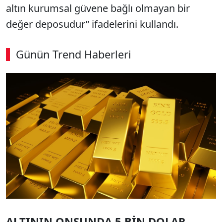
altın kurumsal güvene bağlı olmayan bir
değer deposudur” ifadelerini kullandı.
Günün Trend Haberleri
00:02
/ 08:15
Sesi Aç
ALTININ ONSUNDA 5 BİN DOLAR