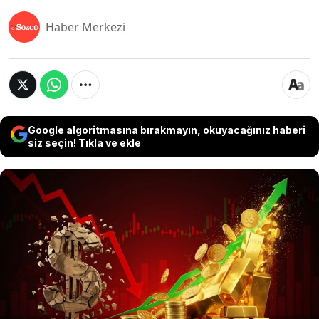
Haber Merkezi
Google algoritmasına bırakmayın, okuyacağınız haberi
siz seçin! Tıkla ve ekle
ABD'li bankacılık devi Goldman Sachs, Fed’in
bağımsızlığına yönelik risklerin artması halinde
altının güvenli liman rolünün güçleneceğini
belirterek, ons fiyatının 2026’ya kadar 4 bin
doları aşabileceğini, ABD tahvil piyasasında
küçük bir kayışla ise 5 bin dolara kadar
tırmanabileceğini öngördü.