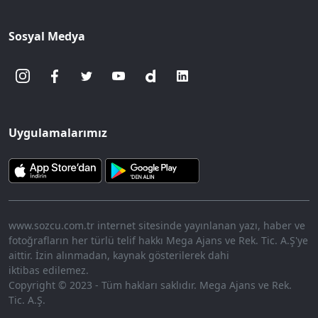
Sosyal Medya
Uygulamalarımız
www.sozcu.com.tr internet sitesinde yayınlanan yazı, haber ve
fotoğrafların her türlü telif hakkı Mega Ajans ve Rek. Tic. A.Ş'ye
aittir. İzin alınmadan, kaynak gösterilerek dahi
iktibas edilemez.
Copyright © 2023 - Tüm hakları saklıdır. Mega Ajans ve Rek.
Tic. A.Ş.