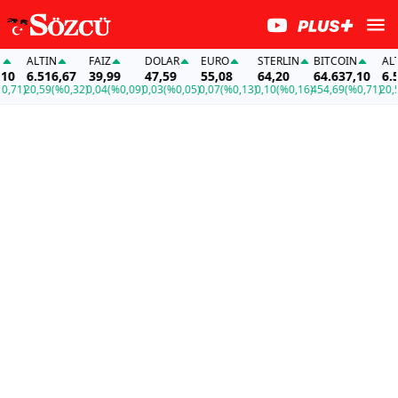
ALTIN
FAİZ
DOLAR
EURO
STERLIN
BITCOIN
ALTI
0
6.516,67
39,99
47,59
55,08
64,20
64.637,10
6.51
71)
20,59
(%0,32)
0,04
(%0,09)
0,03
(%0,05)
0,07
(%0,13)
0,10
(%0,16)
454,69
(%0,71)
20,59