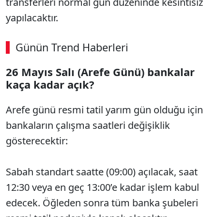
transferleri normal gün düzeninde kesintisiz
yapılacaktır.
Günün Trend Haberleri
26 Mayıs Salı (Arefe Günü) bankalar
SÖZCÜ SON DAKİKA
kaça kadar açık?
Arefe günü resmi tatil yarım gün olduğu için
bankaların çalışma saatleri değişiklik
gösterecektir:
Sabah standart saatte (09:00) açılacak, saat
12:30 veya en geç 13:00’e kadar işlem kabul
edecek. Öğleden sonra tüm banka şubeleri