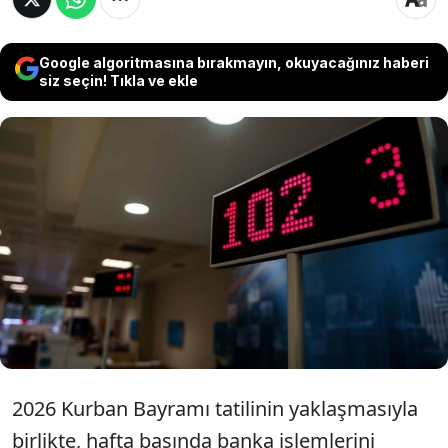
Google algoritmasına bırakmayın, okuyacağınız haberi
siz seçin! Tıkla ve ekle
Bayram tatilinin yaklaşmasıyla para
transferi ve şube işlemi olan
vatandaşlar "Pazartesi bankalar açık
mı?" sorusuna kilitlendi.
2026 Kurban Bayramı tatilinin yaklaşmasıyla
birlikte, hafta başında banka işlemlerini