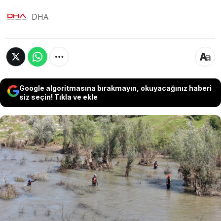
DHA
Google algoritmasına bırakmayın, okuyacağınız haberi
siz seçin! Tıkla ve ekle
Sivas'ın Koyulhisar ilçesinde takla atan
otomobilden yaralı kurtulduktan sonra kazanın
şokuyla Kelkit Çayı'na düştüğü değerlendirilen
Esma Nur Hacıosmanoğlu'nu (18) arama
çalışmaları, 21'inci gününe girdi. Kılıçkaya
Barajı'nın kapaklarının kapatılması ile Kelkit
Çayı'nda su seviyesi düşerken, bölgede arama
çalışmaları yeniden başlatıldı.