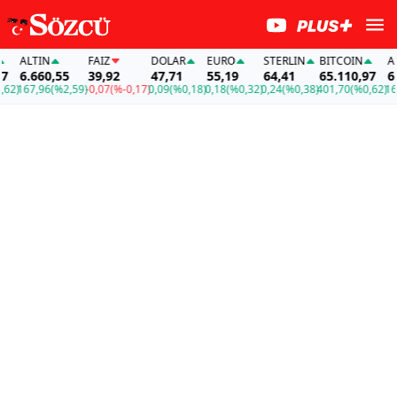
ALTIN
FAİZ
DOLAR
EURO
STERLIN
BITCOIN
ALTI
6.660,55
39,92
47,71
55,19
64,41
65.110,97
6.66
)
167,96
(%2,59)
-0,07
(%-0,17)
0,09
(%0,18)
0,18
(%0,32)
0,24
(%0,38)
401,70
(%0,62)
167,9