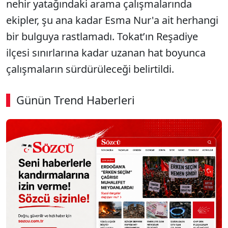
nehir yatağındaki arama çalışmalarında
ekipler, şu ana kadar Esma Nur'a ait herhangi
bir bulguya rastlamadı. Tokat’ın Reşadiye
ilçesi sınırlarına kadar uzanan hat boyunca
çalışmaların sürdürüleceği belirtildi.
Günün Trend Haberleri
00:01
/ 08:06
Sesi Aç