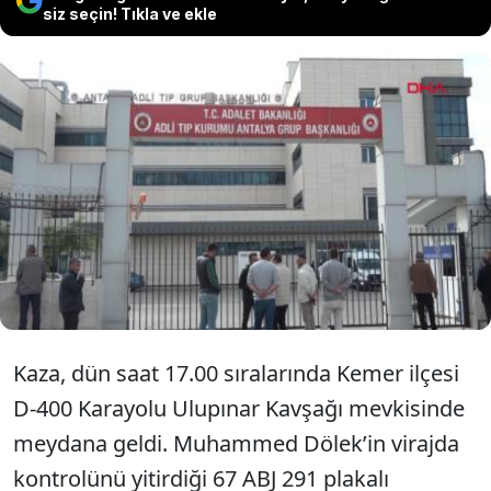
siz seçin! Tıkla ve ekle
Antalya'nın Kemer ilçesinde bariyere
çarpan motosikletin sürücüsü
Muhammed Dölek (27) hayatını
kaybetti.
Kaza, dün saat 17.00 sıralarında Kemer ilçesi
D-400 Karayolu Ulupınar Kavşağı mevkisinde
meydana geldi. Muhammed Dölek’in virajda
kontrolünü yitirdiği 67 ABJ 291 plakalı