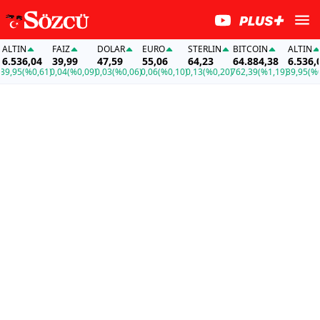
LTIN
FAİZ
DOLAR
EURO
STERLIN
BITCOIN
ALTIN
.536,04
39,99
47,59
55,06
64,23
64.884,38
6.536,04
,95
(%0,61)
0,04
(%0,09)
0,03
(%0,06)
0,06
(%0,10)
0,13
(%0,20)
762,39
(%1,19)
39,95
(%0,6