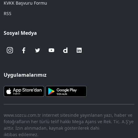
KVKK Başvuru Formu
RSS
Sosyal Medya
Uygulamalarımız
www.sozcu.com.tr internet sitesinde yayınlanan yazı, haber ve
fotoğrafların her türlü telif hakkı Mega Ajans ve Rek. Tic. A.Ş'ye
aittir. İzin alınmadan, kaynak gösterilerek dahi
iktibas edilemez.