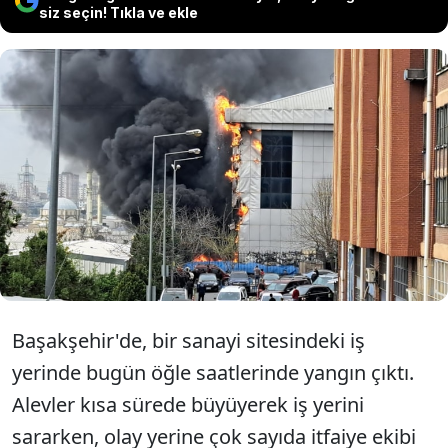
siz seçin! Tıkla ve ekle
Başakşehir'de bir sanayi sitesindeki iş
yerinde çıkan yangına itfaiye ekipleri
müdahale ediyor. Olay yerine çok sayıda
ekip sevk edildi.
Başakşehir'de, bir sanayi sitesindeki iş
yerinde bugün öğle saatlerinde yangın çıktı.
Alevler kısa sürede büyüyerek iş yerini
sararken, olay yerine çok sayıda itfaiye ekibi