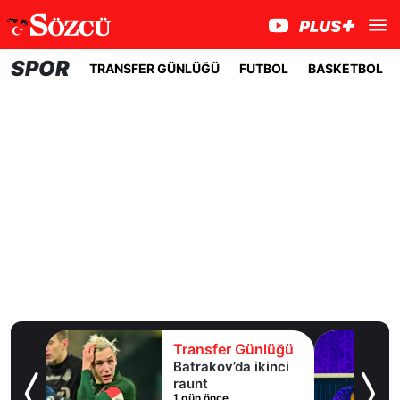
SPOR
TRANSFER GÜNLÜĞÜ
FUTBOL
BASKETBOL
lüğü
Transfer Günlüğü
uaylı
Batrakov’da ikinci
ma
raunt
1 gün önce