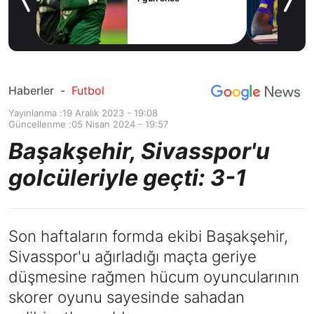
ilal
ım
Haberler
-
Futbol
Yayınlanma :
19 Aralık 2023 - 19:08
Güncellenme :
05 Nisan 2024 - 19:57
Başakşehir, Sivasspor'u
golcüleriyle geçti: 3-1
Son haftaların formda ekibi Başakşehir,
Sivasspor'u ağırladığı maçta geriye
düşmesine rağmen hücum oyuncularının
skorer oyunu sayesinde sahadan