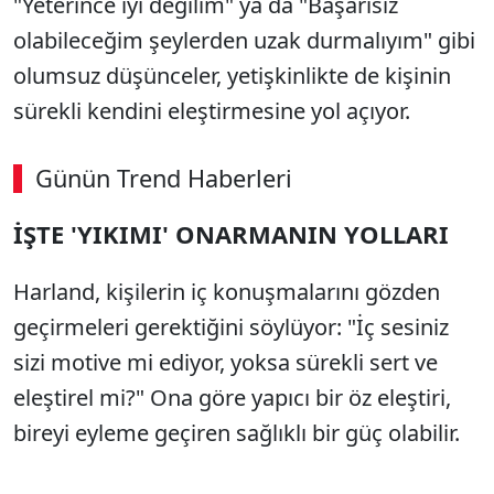
"Yeterince iyi değilim" ya da "Başarısız
olabileceğim şeylerden uzak durmalıyım" gibi
olumsuz düşünceler, yetişkinlikte de kişinin
sürekli kendini eleştirmesine yol açıyor.
Günün Trend Haberleri
00:02
/ 08:15
İŞTE 'YIKIMI' ONARMANIN YOLLARI
Sesi Aç
Harland, kişilerin iç konuşmalarını gözden
geçirmeleri gerektiğini söylüyor: "İç sesiniz
sizi motive mi ediyor, yoksa sürekli sert ve
eleştirel mi?" Ona göre yapıcı bir öz eleştiri,
bireyi eyleme geçiren sağlıklı bir güç olabilir.