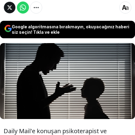
Google algoritmasına bırakmayın, okuyacağınız haberi
siz seçin! Tıkla ve ekle
Uzman psikologlar, otoriter ebeveynler
tarafından yetiştirilen bireylerde görülen
temel işaretleri ve bu durumun hayat boyu
yarattığı etkilerle nasıl başa çıkılabileceğini
açıkladı.
Daily Mail'e konuşan psikoterapist ve