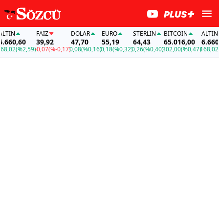
IN
FAİZ
DOLAR
EURO
STERLIN
BITCOIN
ALTIN
60,60
39,92
47,70
55,19
64,43
65.016,00
6.660,60
02
(%2,59)
-0,07
(%-0,17)
0,08
(%0,16)
0,18
(%0,32)
0,26
(%0,40)
302,00
(%0,47)
168,02
(%2