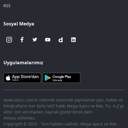
RSS
Sosyal Medya
Uygulamalarımız
www.sozcu.com.tr internet sitesinde yayınlanan yazı, haber ve
fotoğrafların her türlü telif hakkı Mega Ajans ve Rek. Tic. A.Ş'ye
aittir. İzin alınmadan, kaynak gösterilerek dahi
iktibas edilemez.
Copyright © 2023 - Tüm hakları saklıdır. Mega Ajans ve Rek.