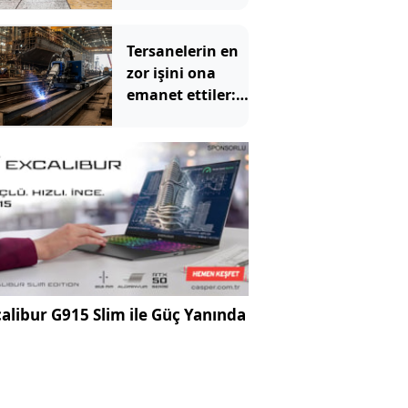
Tersanelerin en
zor işini ona
emanet ettiler:
Kendi tanıyor,
kendi
kaynatıyor
alibur G915 Slim ile Güç Yanında