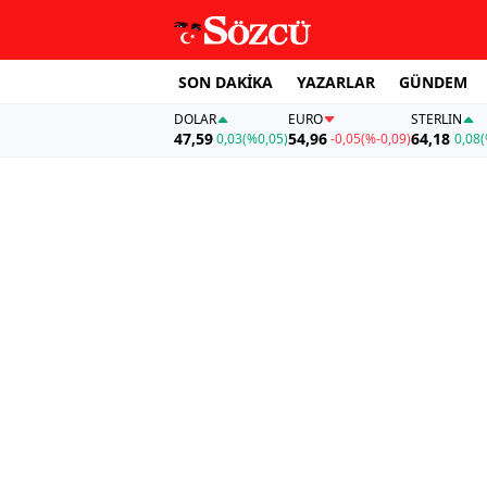
SON DAKİKA
YAZARLAR
GÜNDEM
DOLAR
EURO
STERLIN
47,59
54,96
64,18
0,03
(%0,05)
-0,05
(%-0,09)
0,08
(