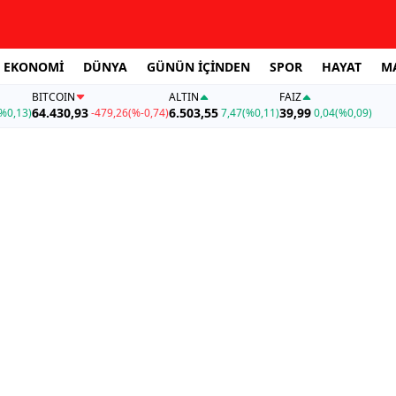
EKONOMİ
DÜNYA
GÜNÜN İÇİNDEN
SPOR
HAYAT
M
BITCOIN
ALTIN
FAİZ
64.430,93
6.503,55
39,99
%0,13)
-479,26
(%-0,74)
7,47
(%0,11)
0,04
(%0,09)