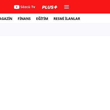
Sözcü Tv
AGAZİN
FİNANS
EĞİTİM
RESMİ İLANLAR