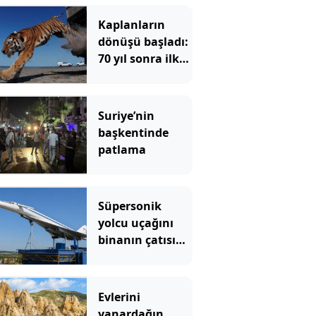
Kaplanların
dönüşü başladı:
70 yıl sonra ilk
dişi kaplan
bozkıra bırakıldı
Suriye’nin
başkentinde
patlama
Süpersonik
yolcu uçağını
binanın çatısına
bıraktılar
Evlerini
yanardağın