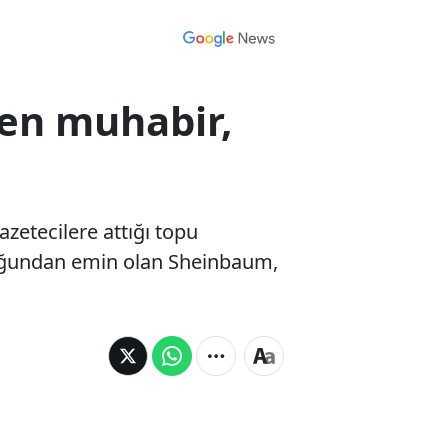
yen muhabir,
etecilere attığı topu
duğundan emin olan Sheinbaum,