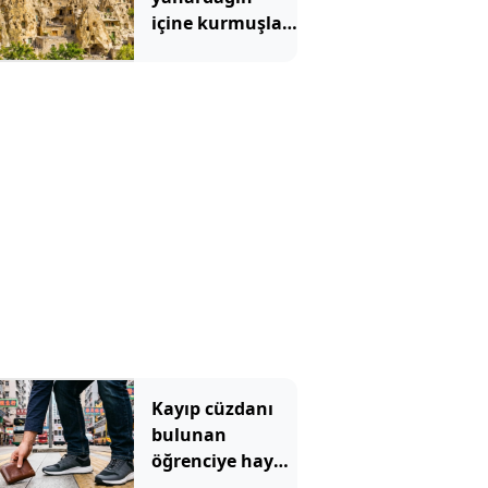
içine kurmuşlar:
700 yıldır aynı
kayaların içinde
yaşıyorlar
Kayıp cüzdanı
bulunan
öğrenciye hayatı
zindan etti