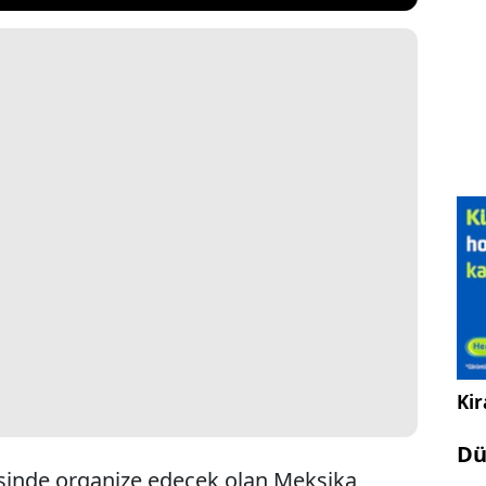
Kir
Dü
sinde organize edecek olan Meksika