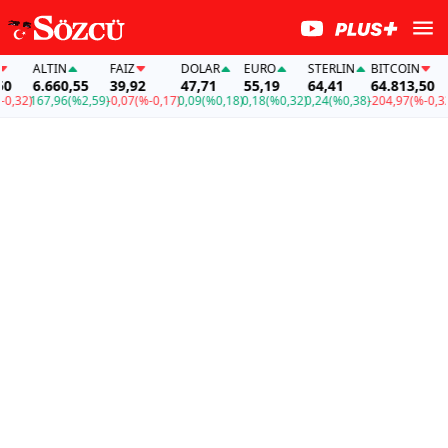
ALTIN
FAİZ
DOLAR
EURO
STERLIN
BITCOIN
A
6.660,55
39,92
47,71
55,19
64,41
64.813,50
6
32)
167,96
(%2,59)
-0,07
(%-0,17)
0,09
(%0,18)
0,18
(%0,32)
0,24
(%0,38)
-204,97
(%-0,32)
16