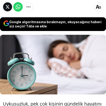
Google algoritmasına bırakmayın, okuyacağınız haberi
siz seçin! Tıkla ve ekle
Bazı insanlar uyumakta zorluk çekebiliyor
ancak basit bir yöntem saatlerce
kendinizi dinç hissetmenizi sağlayacak.
Sadece 20 dakika sürüyor...
Uykusuzluk, pek çok kişinin gündelik hayatını