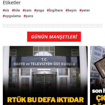
Etiketler
sis
hile
zam
yoga
İngiltere
beyin
yeter
uygulama
para
GÜNÜN MANŞETLERİ