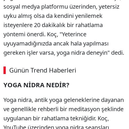
sosyal medya platformu üzerinden, yetersiz
uyku almış olsa da kendini yenilemek
isteyenlere 20 dakikalık bir rahatlama
yöntemi önerdi. Koç, "Yeterince
uyuyamadığınızda ancak hala yapılması
gereken işler varsa, yoga nidra deneyin" dedi.
Günün Trend Haberleri
00:02
/ 08:06
YOGA NİDRA NEDİR?
Sesi Aç
Yoga nidra, antik yoga geleneklerine dayanan
ve genellikle rehberli bir meditasyon şeklinde
uygulanan bir rahatlama tekniğidir. Koç,
YouTube üzerinden yoga nidra seansları