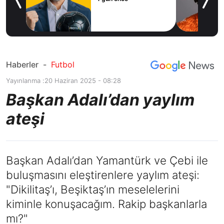
icius
Haberler
-
Futbol
Yayınlanma :
20 Haziran 2025 - 08:28
Başkan Adalı’dan yaylım
ateşi
Başkan Adalı’dan Yamantürk ve Çebi ile
buluşmasını eleştirenlere yaylım ateşi:
"Dikilitaş’ı, Beşiktaş’ın meselelerini
kiminle konuşacağım. Rakip başkanlarla
mı?"