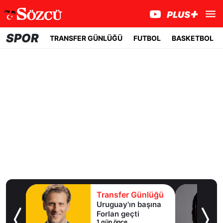
SPOR
TRANSFER GÜNLÜĞÜ
FUTBOL
BASKETBOL
lüğü
Transfer Günlüğü
ışma
Uruguay'ın başına
al
Forlan geçti
1 gün önce