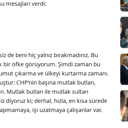
şu mesajları verdi:
siz de beni hiç yalnız bırakmadınız. Bu
Sesi Aç
k bir öfke görüyorum. Şimdi zaman bu
umut çıkarma ve ülkeyi kurtarma zamanı.
uştur: CHP’nin başına mutlak butlan,
n. Mutlak butlan ile mutlak sultan
iz diyoruz ki; derhal, hızla, en kısa sürede
pmamaya, işi uzatmaya çalışanlar var.