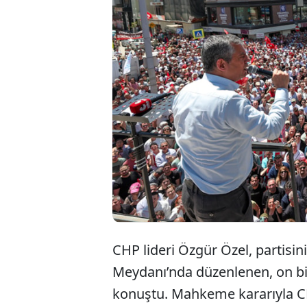
CHP lideri
iki milyon
Eğer seçim
yanında ge
CHP lideri Özgür Özel, partisi
Meydanı’nda düzenlenen, on bin
konuştu. Mahkeme kararıyla 