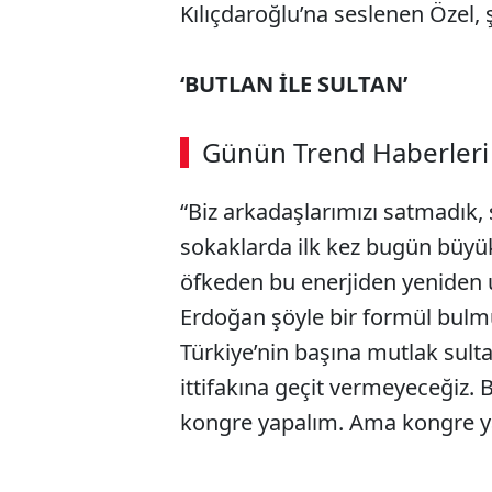
Kılıçdaroğlu’na seslenen Özel, 
‘BUTLAN İLE SULTAN’
ABERİ OKU
➜
Günün Trend Haberleri
00:03
/ 09:08
“Biz arkadaşlarımızı satmadık, 
sokaklarda ilk kez bugün büyü
öfkeden bu enerjiden yeniden 
Erdoğan şöyle bir formül bulm
Türkiye’nin başına mutlak sulta
ittifakına geçit vermeyeceğiz. B
kongre yapalım. Ama kongre ya