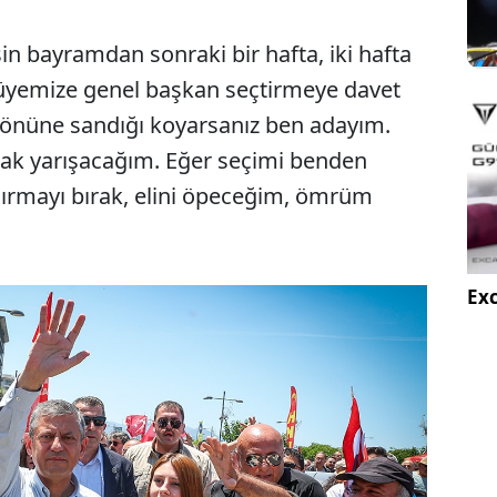
n bayramdan sonraki bir hafta, iki hafta
 üyemize genel başkan seçtirmeye davet
n önüne sandığı koyarsanız ben adayım.
rak yarışacağım. Eğer seçimi benden
ldırmayı bırak, elini öpeceğim, ömrüm
Exc