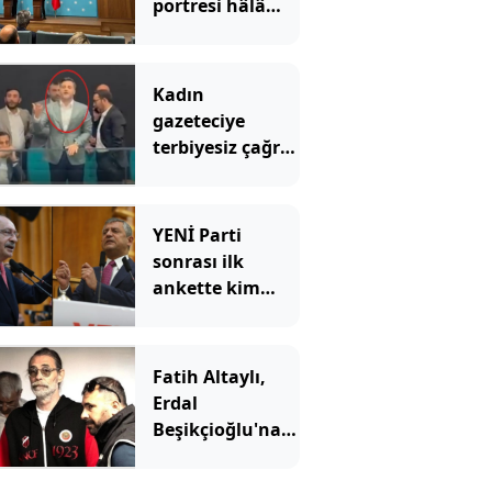
portresi hâlâ
yok
Kadın
gazeteciye
terbiyesiz çağrı:
"Gel özel
görüşelim"
YENİ Parti
sonrası ilk
ankette kim
önde?
Fatih Altaylı,
Erdal
Beşikçioğlu'na
ateş püskürdü:
Ulan siz kamu