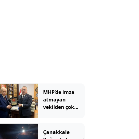
görevlisisiniz!
MHP’de imza
atmayan
vekilden çok
çarpıcı
paylaşım: Bir
canım var
Çanakkale