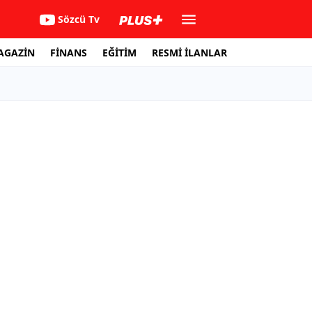
Sözcü Tv
AGAZİN
FİNANS
EĞİTİM
RESMİ İLANLAR