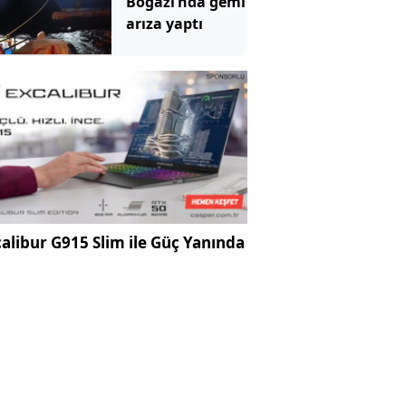
Boğazı’nda gemi
arıza yaptı
alibur G915 Slim ile Güç Yanında