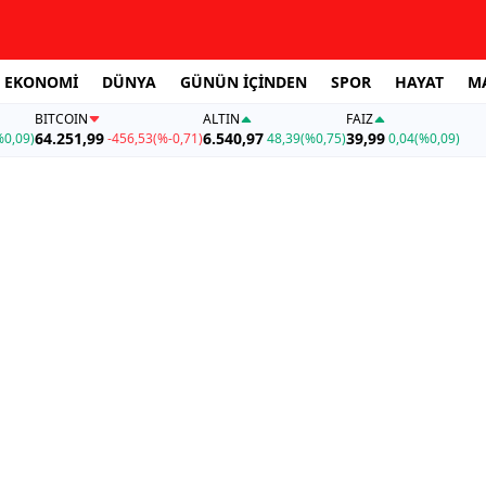
EKONOMİ
DÜNYA
GÜNÜN İÇİNDEN
SPOR
HAYAT
M
BITCOIN
ALTIN
FAİZ
64.251,99
6.540,97
39,99
%0,09)
-456,53
(%-0,71)
48,39
(%0,75)
0,04
(%0,09)