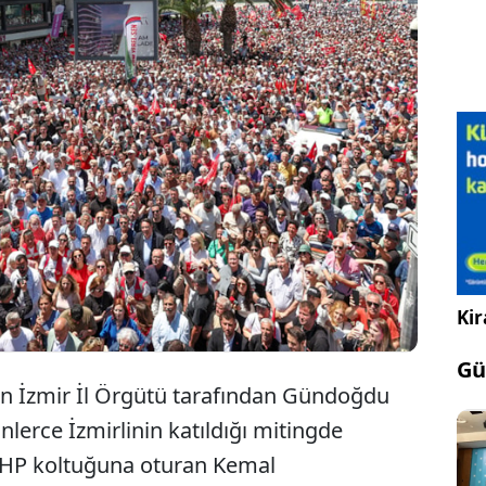
 Özel, “Kemal Beye sesleniyorum; bayramdan sonra
 üyemize genel başkan seçtirmeye davet ediyorum.
i benden başka birisi kazanırsa ömrüm boyunca
zeceğim” dedi.
Kir
Gü
nin İzmir İl Örgütü tarafından Gündoğdu
lerce İzmirlinin katıldığı mitingde
CHP koltuğuna oturan Kemal