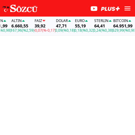
ALTIN
FAİZ
DOLAR
EURO
STERLIN
BITCOIN
A
99
6.660,55
39,92
47,71
55,19
64,41
64.951,99
6
0,98)
167,96
(%2,59)
-0,07
(%-0,17)
0,09
(%0,18)
0,18
(%0,32)
0,24
(%0,38)
629,99
(%0,98)
1