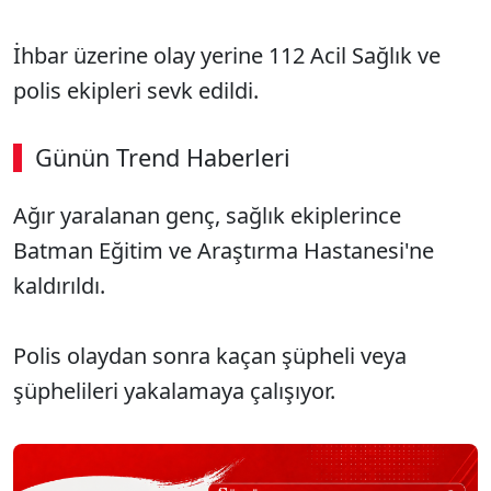
İhbar üzerine olay yerine 112 Acil Sağlık ve
polis ekipleri sevk edildi.
Günün Trend Haberleri
00:02
/ 08:15
Ağır yaralanan genç, sağlık ekiplerince
Sesi Aç
Batman Eğitim ve Araştırma Hastanesi'ne
kaldırıldı.
Polis olaydan sonra kaçan şüpheli veya
şüphelileri yakalamaya çalışıyor.