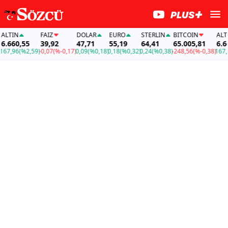
LTIN
FAİZ
DOLAR
EURO
STERLIN
BITCOIN
ALTIN
.660,55
39,92
47,71
55,19
64,41
65.005,81
6.66
67,96
(%2,59)
-0,07
(%-0,17)
0,09
(%0,18)
0,18
(%0,32)
0,24
(%0,38)
-248,56
(%-0,38)
167,9