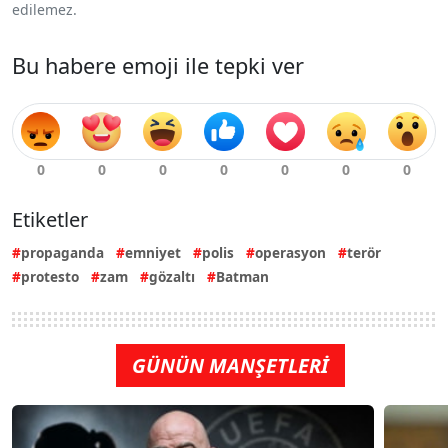
edilemez.
Bu habere emoji ile tepki ver
Etiketler
propaganda
emniyet
polis
operasyon
terör
protesto
zam
gözaltı
Batman
GÜNÜN MANŞETLERİ