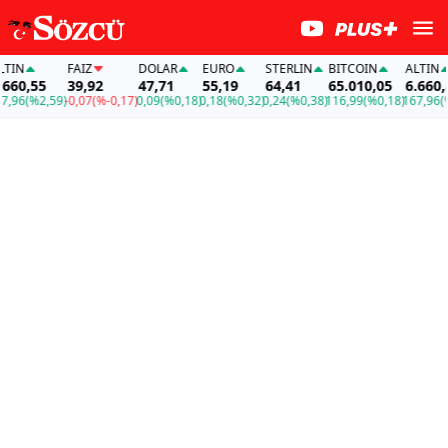
N
FAİZ
DOLAR
EURO
STERLIN
BITCOIN
ALTIN
60,55
39,92
47,71
55,19
64,41
65.010,05
6.660,55
96
(%2,59)
-0,07
(%-0,17)
0,09
(%0,18)
0,18
(%0,32)
0,24
(%0,38)
116,99
(%0,18)
167,96
(%2,