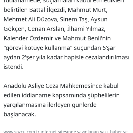
İddianamede, suçlamaları kabul etmedikleri
belirtilen Battal İlgezdi, Mahmut Murt,
Mehmet Ali Düzova, Sinem Taş, Aysun
Gökçen, Cenan Arslan, İlhami Yılmaz,
Kalender Özdemir ve Mahmut Benli'nin
"görevi kötüye kullanma" suçundan 6'şar
aydan 2'şer yıla kadar hapisle cezalandırılması
istendi.
Anadolu Asliye Ceza Mahkemesince kabul
edilen iddianame kapsamında şüphelilerin
yargılanmasına ilerleyen günlerde
başlanacak.
www.sozcu.com.tr internet sitesinde yayınlanan yazı, haber ve