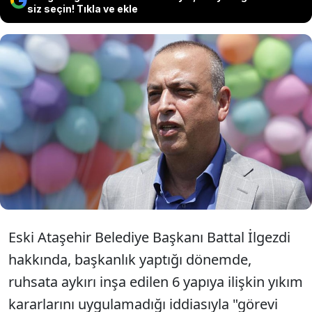
siz seçin! Tıkla ve ekle
Eski Ataşehir Belediye Başkanı Battal
İlgezdi hakkında iddianame hazırlandı.
İlgezdi'nin 6 aydan 2 yıla kadar hapis
cezası istendi.
Eski Ataşehir Belediye Başkanı Battal İlgezdi
hakkında, başkanlık yaptığı dönemde,
ruhsata aykırı inşa edilen 6 yapıya ilişkin yıkım
kararlarını uygulamadığı iddiasıyla "görevi