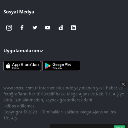
Sosyal Medya
Uygulamalarımız
www.sozcu.com.tr internet sitesinde yayınlanan yazı, haber ve
fotoğrafların her türlü telif hakkı Mega Ajans ve Rek. Tic. A.Ş'ye
aittir. İzin alınmadan, kaynak gösterilerek dahi
iktibas edilemez.
Copyright © 2023 - Tüm hakları saklıdır. Mega Ajans ve Rek.
Tic. A.Ş.
360p
Loaded
:
Sesi
7.27%
Aç
Sesi Aç