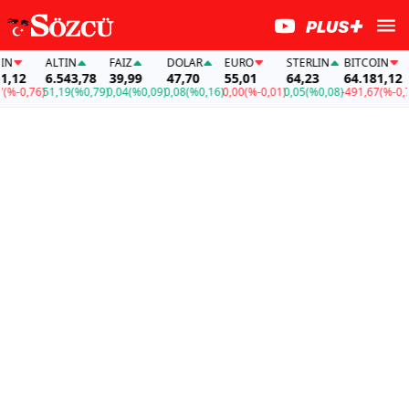
ALTIN
FAİZ
DOLAR
EURO
STERLIN
BITCOIN
12
6.543,78
39,99
47,70
55,01
64,23
64.181,12
-0,76)
51,19
(%0,79)
0,04
(%0,09)
0,08
(%0,16)
0,00
(%-0,01)
0,05
(%0,08)
-491,67
(%-0,76)