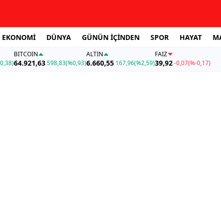
EKONOMİ
DÜNYA
GÜNÜN İÇİNDEN
SPOR
HAYAT
M
BITCOIN
ALTIN
FAİZ
64.921,63
6.660,55
39,92
0,38)
598,83
(%0,93)
167,96
(%2,59)
-0,07
(%-0,17)