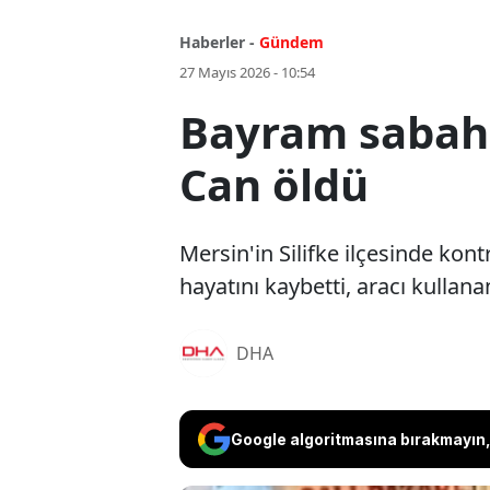
Haberler -
Gündem
27 Mayıs 2026 - 10:54
Bayram sabahı
Can öldü
Mersin'in Silifke ilçesinde ko
hayatını kaybetti, aracı kullan
DHA
Google algoritmasına bırakmayın, 