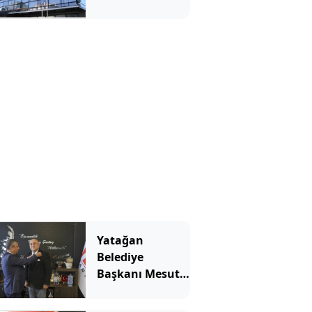
Yatağan
Belediye
Başkanı Mesut
Günay Yeni
Parti'ye geçti