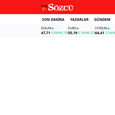
SON DAKİKA
YAZARLAR
GÜNDEM
DOLAR
EURO
STERLIN
47,71
55,19
64,41
0,09
(%0,18)
0,18
(%0,32)
0,24
(%