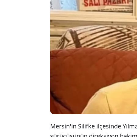
Mersin'
yuvarla
hayatın
yaralan
Mersin'in Silifke ilçesinde Yılm
sürücüsünün direksiyon hakim