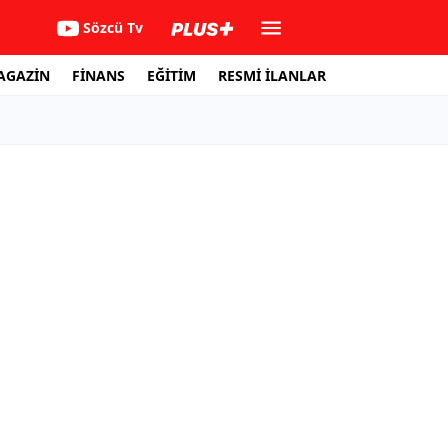
Sözcü Tv
AGAZİN
FİNANS
EĞİTİM
RESMİ İLANLAR