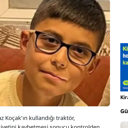
in Silifke ilçesinde kontrolden çıkarak uçuruma
nan traktördeki 10 yaşındaki Mert Can Koçak
ı kaybetti, aracı kullanan babası Yılmaz Koçak ise
dı.
Kir
Gü
az Koçak'ın kullandığı traktör,
iyetini kaybetmesi sonucu kontrolden