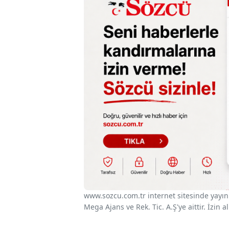
www.sozcu.com.tr internet sitesinde yayınla
Mega Ajans ve Rek. Tic. A.Ş'ye aittir. İzin