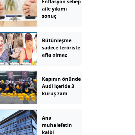
Enflasyon sebep
aile yıkımı
sonuç
Bütünleşme
sadece teröriste
afla olmaz
Kapının önünde
Audi içeride 3
kuruş zam
Ana
muhalefetin
kalbi