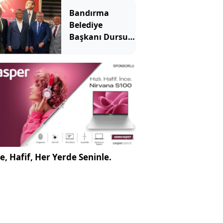
Bandırma
Belediye
Başkanı Dursun
Mirza Yeni
Parti'ye katıldı
e, Hafif, Her Yerde Seninle.