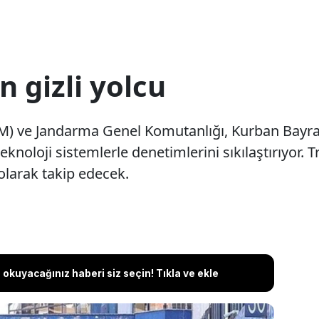
 gizli yolcu
 ve Jandarma Genel Komutanlığı, Kurban Bayramı 
knoloji sistemlerle denetimlerini sıkılaştırıyor. T
k olarak takip edecek.
okuyacağınız haberi siz seçin! Tıkla ve ekle