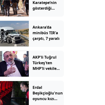
Karatepe’nin
gösterdiği
yerdeki arama
sonuçları
açıklandı
Ankara’da
minibüs TIR'a
çarptı, 7 yaralı
AKP'li Tuğrul
Türkeş'ten
MHP'li vekile
sert sözler
Erdal
Beşikçioğlu'nun
oyuncu kızı
Derin