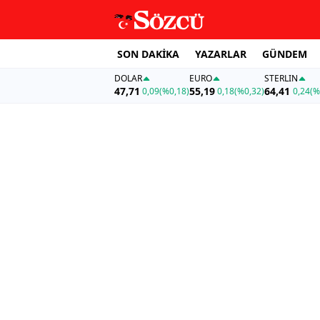
SON DAKİKA
YAZARLAR
GÜNDEM
DOLAR
EURO
STERLIN
47,71
55,19
64,41
0,09
(%0,18)
0,18
(%0,32)
0,24
(%