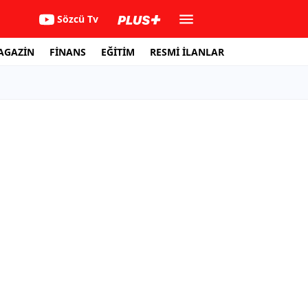
Sözcü Tv
AGAZİN
FİNANS
EĞİTİM
RESMİ İLANLAR