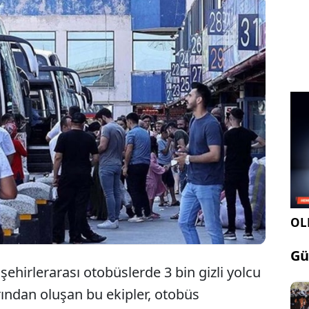
 Müdürlüğü (EGM) ve Jandarma Genel Komutanlığı,
tatili süresince trafik güvenliğini sağlamak için
stemlerle denetimlerini sıkılaştırıyor. Trafik İzleme
ik akışını ve kural ihlallerini anlık olarak takip
OLE
Gü
ehirlerarası otobüslerde 3 bin gizli yolcu
rından oluşan bu ekipler, otobüs