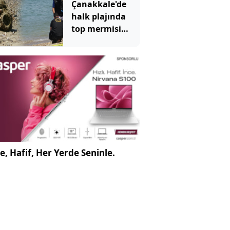
Çanakkale'de
halk plajında
top mermisi
paniği
e, Hafif, Her Yerde Seninle.