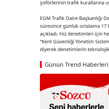
şoförlerinin trafik kurallarına
EGM Trafik Daire Başkanlığı 
süresince günlük ortalama 17 
açıkladı. Hız denetimleri için h
“Kent Güvenliği Yönetim Sistemi
diyerek denetimlerin teknolojik
ABERİ OKU
➜
Günün Trend Haberleri
00:02
/ 08:06