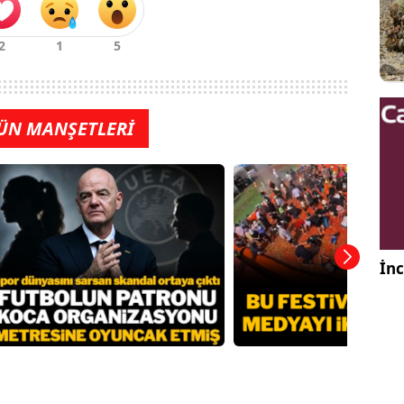
ÜN MANŞETLERİ
İnc