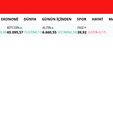
EKONOMİ
DÜNYA
GÜNÜN İÇİNDEN
SPOR
HAYAT
M
BITCOIN
ALTIN
FAİZ
65.095,57
6.660,55
39,92
0,38)
73,57
(%0,11)
167,96
(%2,59)
-0,07
(%-0,17)