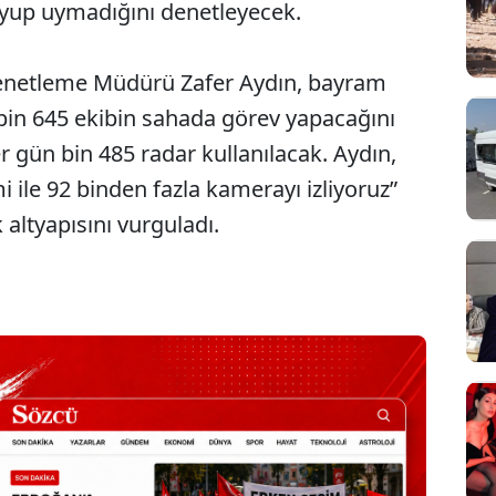
 uyup uymadığını denetleyecek.
Denetleme Müdürü Zafer Aydın, bayram
bin 645 ekibin sahada görev yapacağını
er gün bin 485 radar kullanılacak. Aydın,
 ile 92 binden fazla kamerayı izliyoruz”
 altyapısını vurguladı.
Sesi Aç