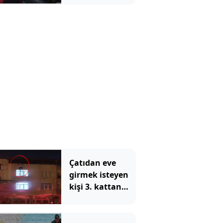
sessizliğini
bozdu: 'Siz öyle
bilirsiniz ama...'
Çatıdan eve
girmek isteyen
kişi 3. kattan
düştü: O anlar
kamerada