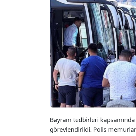
Emniyet Genel
Kurban Bayramı 
son teknoloji si
Merkezleri, traf
edecek.
Bayram tedbirleri kapsamında ş
görevlendirildi. Polis memurla