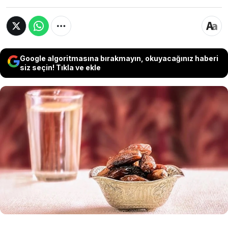
Google algoritmasına bırakmayın, okuyacağınız haberi
siz seçin! Tıkla ve ekle
Ramazan ayı ardından üç gün sürecek Ramazan
bayramı kutlanacak ancak bayramda da oruç
tutmak isteyenler sorularına yanıt arıyor.
Diyanet, "Bayramda oruç tutulur mu?" sorusuna
yanıt vererek, bayram günlerinin, oruç tutmanın
yasak olduğu günlerin başında geldiğini açıkladı.