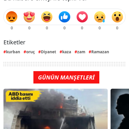
Etiketler
kurban
oruç
Diyanet
kaza
zam
Ramazan
GÜNÜN MANŞETLERİ