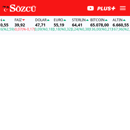
FAİZ
DOLAR
EURO
STERLIN
BITCOIN
ALTIN
55
39,92
47,71
55,19
64,41
65.078,00
6.660,55
2,59)
-0,07
(%-0,17)
0,09
(%0,18)
0,18
(%0,32)
0,24
(%0,38)
136,00
(%0,21)
167,96
(%2,59)
-