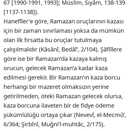
67 [1990-1991, 1993]; Müslim, Sıyâm, 138-139
[1137-1138]).
Hanefîler'e göre, Ramazan oruçlarının kazası
için bir zaman sınırlaması yoksa da mümkün
olan ilk fırsatta bu oruçlar tutulmaya
çalışılmalıdır (Kâsânî, Bedâî’, 2/104). Şâfiîlere
göre ise bir Ramazan’da kazaya kalmış
orucun, gelecek Ramazan’a kadar kaza
edilmesi gerekir. Bir Ramazan’ın kaza borcu
herhangi bir mazeret olmaksızın yerine
getirilmeden, öteki Ramazan gelecek olursa,
kaza borcuna ilaveten bir de fidye ödeme
yükümlülüğü ortaya çıkar (Nevevî, el-Mecmû’,
6/364; Şirbînî, Muğni’l-muhtâc, 2/175).