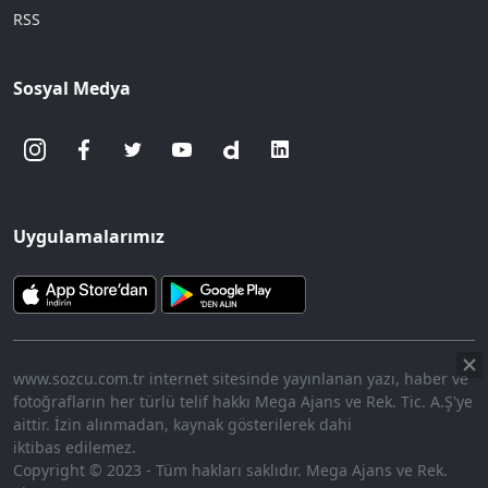
RSS
Sosyal Medya
Uygulamalarımız
www.sozcu.com.tr internet sitesinde yayınlanan yazı, haber ve
fotoğrafların her türlü telif hakkı Mega Ajans ve Rek. Tic. A.Ş'ye
aittir. İzin alınmadan, kaynak gösterilerek dahi
iktibas edilemez.
Copyright © 2023 - Tüm hakları saklıdır. Mega Ajans ve Rek.