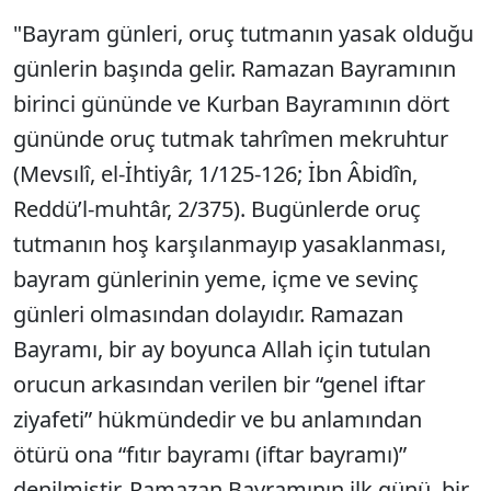
"Bayram günleri, oruç tutmanın yasak olduğu
günlerin başında gelir. Ramazan Bayramının
birinci gününde ve Kurban Bayramının dört
gününde oruç tutmak tahrîmen mekruhtur
(Mevsılî, el-İhtiyâr, 1/125-126; İbn Âbidîn,
Reddü’l-muhtâr, 2/375). Bugünlerde oruç
tutmanın hoş karşılanmayıp yasaklanması,
bayram günlerinin yeme, içme ve sevinç
günleri olmasından dolayıdır. Ramazan
Bayramı, bir ay boyunca Allah için tutulan
orucun arkasından verilen bir “genel iftar
ziyafeti” hükmündedir ve bu anlamından
ötürü ona “fıtır bayramı (iftar bayramı)”
denilmiştir. Ramazan Bayramının ilk günü, bir