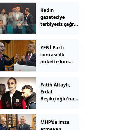
Kadın
gazeteciye
terbiyesiz çağrı:
"Gel özel
görüşelim"
YENİ Parti
sonrası ilk
ankette kim
önde?
Fatih Altaylı,
Erdal
Beşikçioğlu'na
ateş püskürdü:
Ulan siz kamu
görevlisisiniz!
MHP’de imza
atmayan