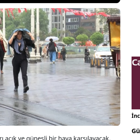
 Modelleme Takımı'ndan Prof. Dr. Toros, Kurban
a İstanbul'da beklenecek hava durumunu paylaştı.
e sıcak ve güneşli bir havanın hakim olacağını
sadece ikinci gün için kısa süreli sağanak
undu.
İnc
Gü
ı açık ve güneşli bir hava karşılayacak.