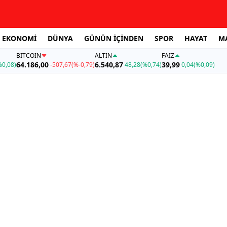
EKONOMİ
DÜNYA
GÜNÜN İÇİNDEN
SPOR
HAYAT
M
BITCOIN
ALTIN
FAİZ
64.186,00
6.540,87
39,99
%0,08)
-507,67
(%-0,79)
48,28
(%0,74)
0,04
(%0,09)