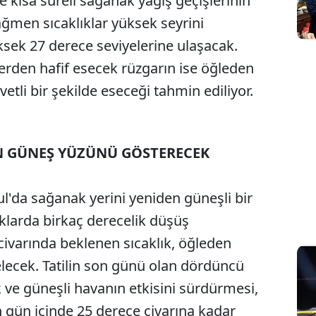
 kısa süreli sağanak yağış geçişlerinin
ağmen sıcaklıklar yüksek seyrini
sek 27 derece seviyelerine ulaşacak.
erden hafif esecek rüzgarın ise öğleden
tli bir şekilde eseceği tahmin ediliyor.
 GÜNEŞ YÜZÜNÜ GÖSTERECEK
'da sağanak yerini yeniden güneşli bir
klarda birkaç derecelik düşüş
civarında beklenen sıcaklık, öğleden
lecek. Tatilin son günü olan dördüncü
 ve güneşli havanın etkisini sürdürmesi,
n gün içinde 25 derece civarına kadar