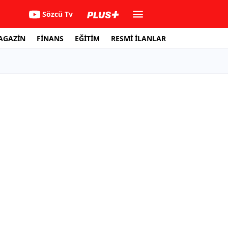
Sözcü Tv
AGAZİN
FİNANS
EĞİTİM
RESMİ İLANLAR