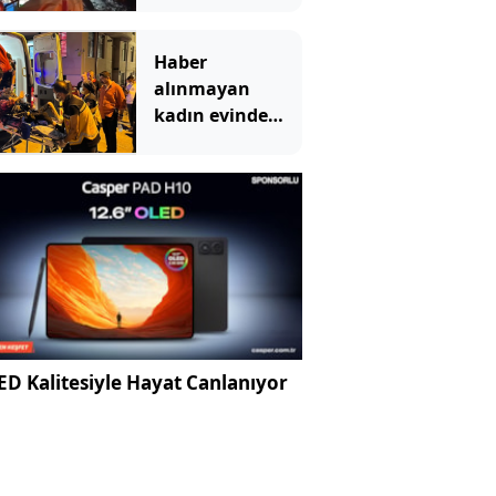
Haber
alınmayan
kadın evinde
çöp yığınlarının
arasında
bulundu
D Kalitesiyle Hayat Canlanıyor