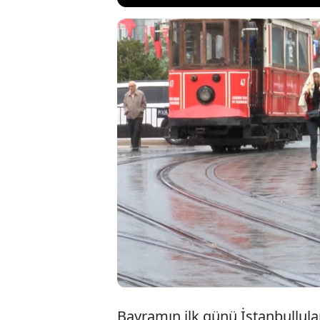
İTÜ Atmosferik
Bayramı boyunc
Bayram genelind
belirten Toros, 
uyarısında bul
Bayramın ilk günü İstanbullular