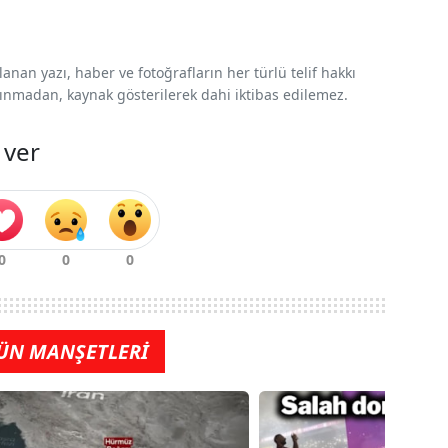
nan yazı, haber ve fotoğrafların her türlü telif hakkı
 alınmadan, kaynak gösterilerek dahi iktibas edilemez.
 ver
ÜN MANŞETLERİ