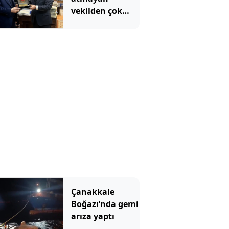
vekilden çok
çarpıcı
paylaşım: Bir
canım var
Çanakkale
Boğazı’nda gemi
arıza yaptı