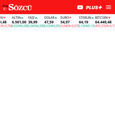
ALTIN
FAİZ
DOLAR
EURO
STERLIN
BITCOIN
A
48
6.501,00
39,99
47,59
54,97
64,19
64.449,48
6
-0,70)
4,92
(%0,08)
0,04
(%0,09)
0,03
(%0,05)
-0,04
(%-0,07)
0,10
(%0,15)
-455,55
(%-0,70)
4,