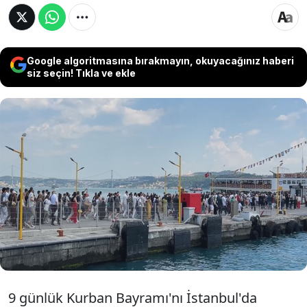
Google algoritmasına bırakmayın, okuyacağınız haberi
siz seçin! Tıkla ve ekle
Kurban Bayramı'nın ikinci gününde sıcak
havayı fırsat bilenler adalara gitmek için
iskelelere akın etti. Bostancı, Maltepe ve
Kabataş Adalar İskelesinde sabah
saatlerinden itibaren uzun kuyruklar oluştu.
9 günlük Kurban Bayramı'nı İstanbul'da