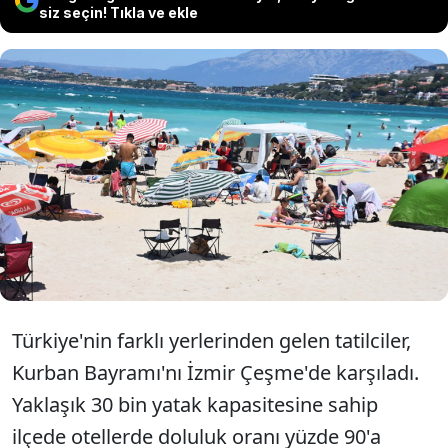
siz seçin! Tıkla ve ekle
Kurban Bayramı tatili nedeniyle
İzmir'in Çeşme ilçesine gelen yerli ve
yabancı turistler, Ilıca Plajı'nı
doldurdu.
Türkiye'nin farklı yerlerinden gelen tatilciler,
Kurban Bayramı'nı İzmir Çeşme'de karşıladı.
Yaklaşık 30 bin yatak kapasitesine sahip
ilçede otellerde doluluk oranı yüzde 90'a