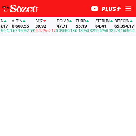
ALTIN
FAİZ
DOLAR
EURO
STERLIN
BITCOIN
A
7
6.660,55
39,92
47,71
55,19
64,41
65.054,17
6
,42)
167,96
(%2,59)
-0,07
(%-0,17)
0,09
(%0,18)
0,18
(%0,32)
0,24
(%0,38)
274,16
(%0,42)
16