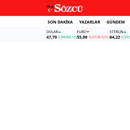
SON DAKİKA
YAZARLAR
GÜNDEM
DOLAR
EURO
STERLIN
47,70
55,00
64,22
0,08
(%0,16)
-0,01
(%-0,01)
0,05
(