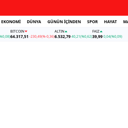
EKONOMİ
DÜNYA
GÜNÜN İÇİNDEN
SPOR
HAYAT
M
BITCOIN
ALTIN
FAİZ
64.317,51
6.532,79
39,99
%0,08)
-230,49
(%-0,36)
40,21
(%0,62)
0,04
(%0,09)