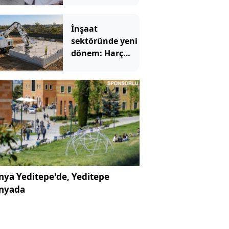
İnşaat
sektöründe yeni
dönem: Harç
kullanmıyor,
blokları tek tek
diziyor
ya Yeditepe'de, Yeditepe
nyada