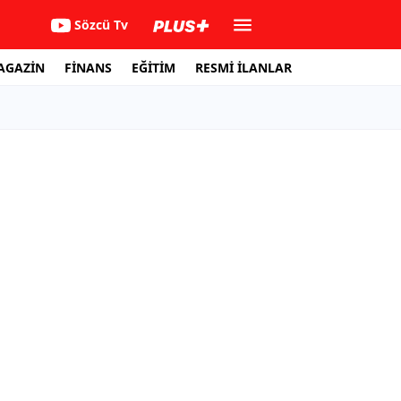
Sözcü Tv
AGAZİN
FİNANS
EĞİTİM
RESMİ İLANLAR