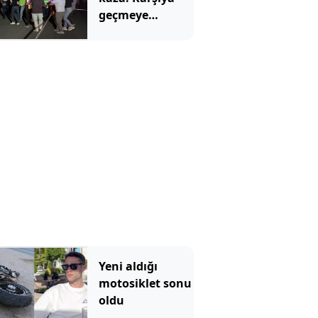
geçmeye
çalışırken
otomobil çarptı
Yeni aldığı
motosiklet sonu
oldu