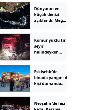
Dünyanın en
küçük denizi
açıklandı: Meğer
Türkiye'deymiş
Kömür yüklü tır
seyir
halindeyken
alev alev yandı
Eskişehir'de
binada yangın; 4
kişi dumandan
etkilendi
Nevşehir'de feci
kaza: Karşıya