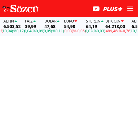
LTIN
FAİZ
DOLAR
EURO
STERLIN
BITCOIN
ALTIN
.503,52
39,99
47,68
54,98
64,19
64.218,00
6.503,
,94
(%0,17)
0,04
(%0,09)
0,05
(%0,11)
-0,03
(%-0,05)
0,02
(%0,03)
-489,46
(%-0,76)
10,94
(%