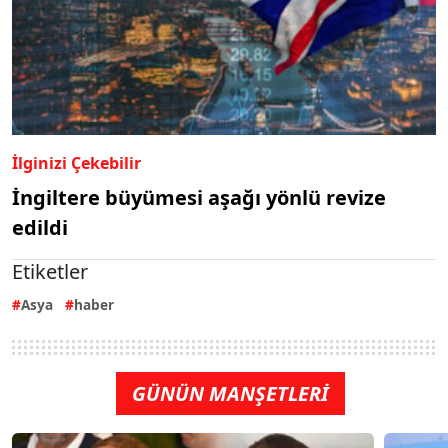
İlginizi Çekebilir
İngiltere büyümesi aşağı yönlü revize
edildi
Etiketler
Asya
haber
GÜNÜN MANŞETLERİ