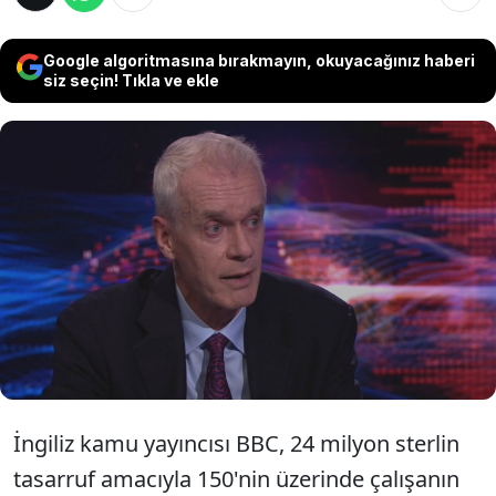
Google algoritmasına bırakmayın, okuyacağınız haberi
siz seçin! Tıkla ve ekle
İngiliz devlet televizyonu BBC, tasarruf
hedeflerini gerçekleştirmek amacıyla 155
çalışanının işine son verdi. BBC ayrıca, 'Hard
Talk' adındaki 27 yıllık radyo programına
son verdi.
İngiliz kamu yayıncısı BBC, 24 milyon sterlin
tasarruf amacıyla 150'nin üzerinde çalışanın