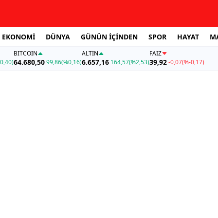
EKONOMİ
DÜNYA
GÜNÜN İÇİNDEN
SPOR
HAYAT
M
BITCOIN
ALTIN
FAİZ
64.680,50
6.657,16
39,92
0,40)
99,86
(%0,16)
164,57
(%2,53)
-0,07
(%-0,17)