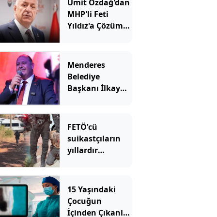
Ümit Özdağ'dan
MHP'li Feti
Yıldız'a Çözüm
süreci tepkisi
Menderes
Belediye
Başkanı İlkay
Çiçek tutuklandı
FETÖ'cü
suikastçıların
yıllardır
sakladıkları
silahlar aranıyor
15 Yaşındaki
Çocuğun
İçinden Çıkanlar