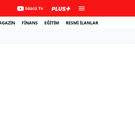
Sözcü Tv
AGAZİN
FİNANS
EĞİTİM
RESMİ İLANLAR