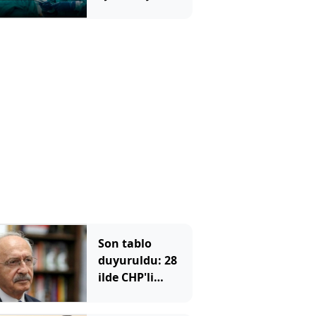
Doktorları Bile
Şoke Etti
Son tablo
duyuruldu: 28
ilde CHP'li
belediye başkanı
kalmadı, istifa