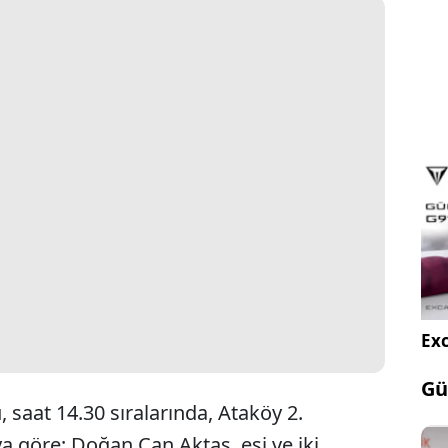
Exc
Gü
 saat 14.30 sıralarında, Ataköy 2.
a göre; Doğan Can Aktaş, eşi ve iki