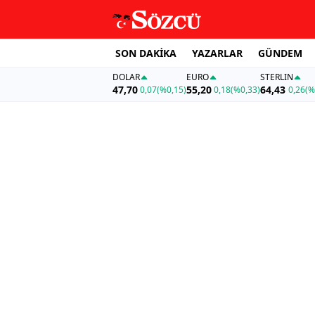
SON DAKİKA
YAZARLAR
GÜNDEM
DOLAR
EURO
STERLIN
47,70
55,20
64,43
0,07
(%0,15)
0,18
(%0,33)
0,26
(%