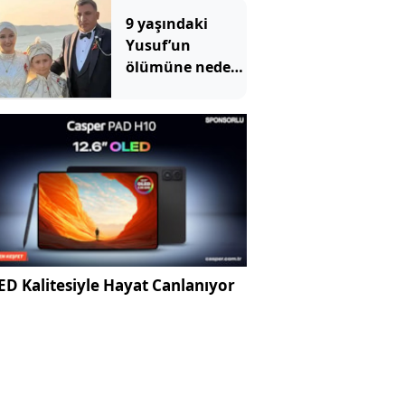
sayısı 232'ye
9 yaşındaki
ulaştı
Yusuf’un
ölümüne neden
olan ilaçlama
faciasında şok
edici detaylar
ortaya çıktı
D Kalitesiyle Hayat Canlanıyor