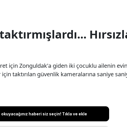
 taktırmışlardı... Hırsı
aret için Zonguldak'a giden iki çocuklu ailenin evin
r için taktırılan güvenlik kameralarına saniye sani
okuyacağınız haberi siz seçin! Tıkla ve ekle