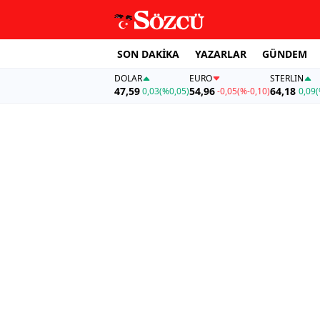
SON DAKİKA
YAZARLAR
GÜNDEM
DOLAR
EURO
STERLIN
47,59
54,96
64,18
0,03
(%0,05)
-0,05
(%-0,10)
0,09
(