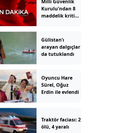
Milli Güvenlik
Kurulu'ndan 8
maddelik kritik
bildiri!
Gülistan’ı
arayan dalgıçlar
da tutuklandı
Oyuncu Hare
Sürel, Oğuz
Erdin ile evlendi
Traktör faciası: 2
ölü, 4 yaralı