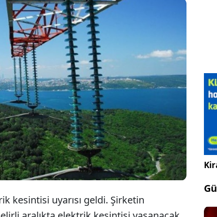
Ş'tan yapılan açıklamaya göre 10 Haziran
rtesi günü İstanbul'un 23 ilçesinde elektrik
ntisi yaşanacak. İşte saat saat elektrik kesintileri...
Kir
Gü
k kesintisi uyarısı geldi. Şirketin
irli aralıkta elektrik kesintisi yaşanacak.