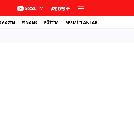
Sözcü Tv
AGAZİN
FİNANS
EĞİTİM
RESMİ İLANLAR