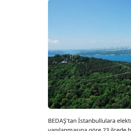
BEDA
Paza
kesi
BEDAŞ'tan İstanbullulara elektri
yapılanmasına göre 23 ilçede bel