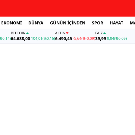
EKONOMİ
DÜNYA
GÜNÜN İÇİNDEN
SPOR
HAYAT
M
BITCOIN
ALTIN
FAİZ
64.688,00
6.490,45
39,99
%0,14)
104,01
(%0,16)
-5,64
(%-0,09)
0,04
(%0,09)