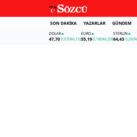
SON DAKİKA
YAZARLAR
GÜNDEM
DOLAR
EURO
STERLIN
47,70
55,19
64,43
0,07
(%0,15)
0,18
(%0,33)
0,26
(%