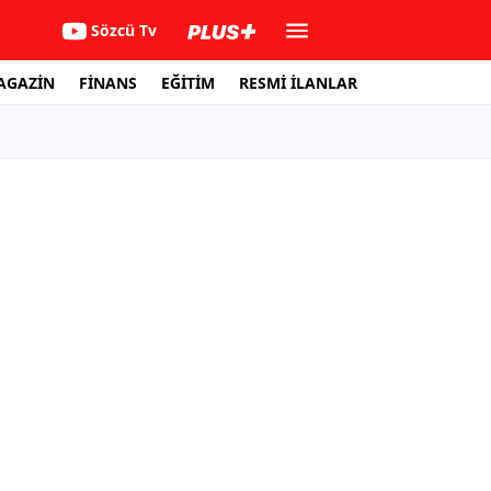
Sözcü Tv
AGAZİN
FİNANS
EĞİTİM
RESMİ İLANLAR