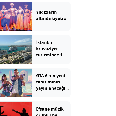
Yıldızların
altında tiyatro
İstanbul
kruvaziyer
turizminde 1
milyon yolcu
hedefine
ilerliyor
GTA 6'nın yeni
tanıtımının
yayınlanacağı
platformu
duyan herkes
şaşıyor
Efsane müzik
grubu The