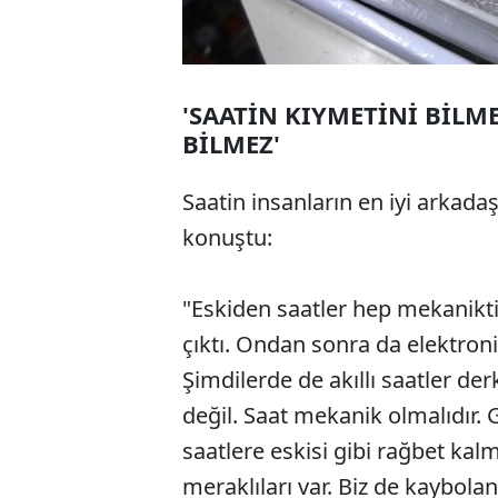
'SAATİN KIYMETİNİ BİLM
BİLMEZ'
Saatin insanların en iyi arkad
konuştu:
"Eskiden saatler hep mekanikti
çıktı. Ondan sonra da elektronik
Şimdilerde de akıllı saatler der
değil. Saat mekanik olmalıdır. G
saatlere eskisi gibi rağbet ka
meraklıları var. Biz de kaybolan