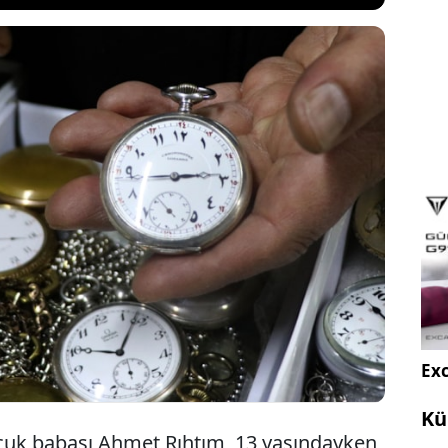
adan kalma saatçilik mesleğini 50 yıldır devam
ındaki Ahmet Rıhtım, beğendiği saatleri satmayıp 40
lık koleksiyon oluşturdu. En eskisinin 1850’den
yapımı saat olan koleksiyonda 100 farklı marka yer
Exc
Kü
ocuk babası Ahmet Rıhtım, 13 yaşındayken