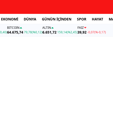
EKONOMİ
DÜNYA
GÜNÜN İÇİNDEN
SPOR
HAYAT
M
BITCOIN
ALTIN
FAİZ
64.675,74
6.651,72
39,92
0,40)
79,78
(%0,12)
159,14
(%2,45)
-0,07
(%-0,17)