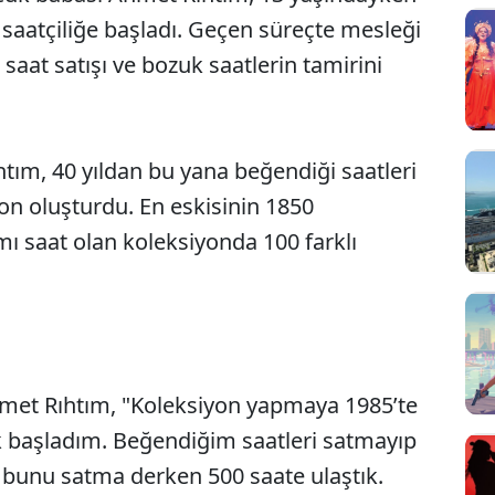
 saatçiliğe başladı. Geçen süreçte mesleği
saat satışı ve bozuk saatlerin tamirini
htım, 40 yıldan bu yana beğendiği saatleri
on oluşturdu. En eskisinin 1850
ı saat olan koleksiyonda 100 farklı
hmet Rıhtım, "Koleksiyon yapmaya 1985’te
Sesi Aç
k başladım. Beğendiğim saatleri satmayıp
bunu satma derken 500 saate ulaştık.