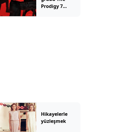
Prodigy 7
Ağustos’ta
İstanbul’da
Hikayelerle
yüzleşmek