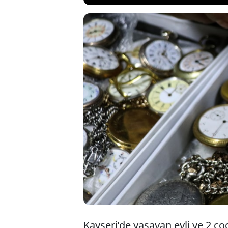
Kayseri’de bab
ettiren 63 yaş
yılda 500 parça
kalma İsviçre 
alıyor.
Kayseri’de yaşayan evli ve 2 ç