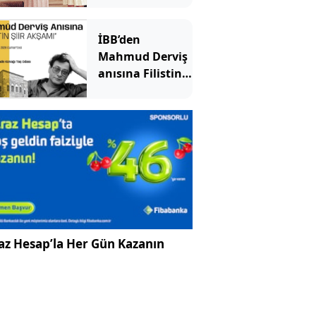
İBB’den
Mahmud Derviş
anısına Filistin
Şiir akşamı
az Hesap’la Her Gün Kazanın