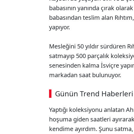
babasının yanında çırak olarak
babasından teslim alan Rıhtım, 
yapıyor.
Mesleğini 50 yıldır sürdüren Rı
satmayıp 500 parçalık koleksiy
senesinden kalma İsviçre yapım
markadan saat bulunuyor.
ABERİ OKU
➜
Günün Trend Haberleri
00:02
/ 08:15
Yaptığı koleksiyonu anlatan A
hoşuma giden saatleri ayırara
kendime ayırdım. Şunu satma, 