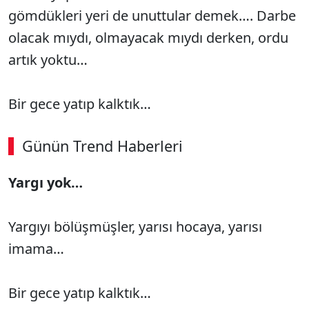
gömdükleri yeri de unuttular demek…. Darbe
olacak mıydı, olmayacak mıydı derken, ordu
artık yoktu…
Bir gece yatıp kalktık…
Günün Trend Haberleri
00:02
/ 08:06
Yargı yok…
Sesi Aç
Yargıyı bölüşmüşler, yarısı hocaya, yarısı
imama…
Bir gece yatıp kalktık…