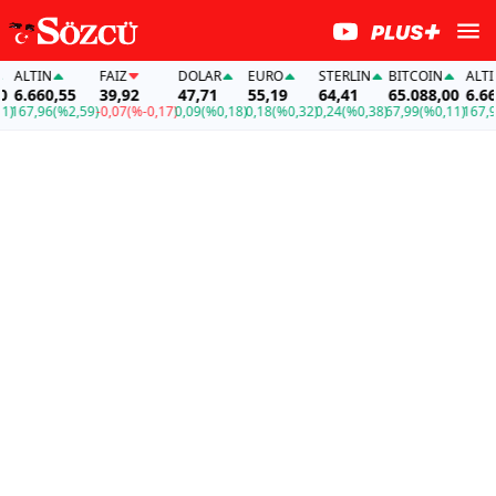
ALTIN
FAİZ
DOLAR
EURO
STERLIN
BITCOIN
ALTIN
6.660,55
39,92
47,71
55,19
64,41
65.088,00
6.660,
67,96
(%2,59)
-0,07
(%-0,17)
0,09
(%0,18)
0,18
(%0,32)
0,24
(%0,38)
67,99
(%0,11)
167,96
(