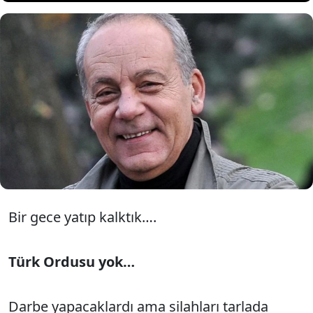
Bekir Coşkun’un 3 Ocak 2015’te
SÖZCÜ’de çıkan aşağıdaki yazısı
binlerce kez paylaşıldı.
Bir gece yatıp kalktık….
Türk Ordusu yok…
Darbe yapacaklardı ama silahları tarlada