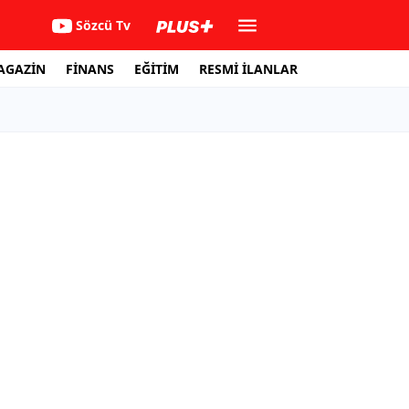
Sözcü Tv
AGAZİN
FİNANS
EĞİTİM
RESMİ İLANLAR