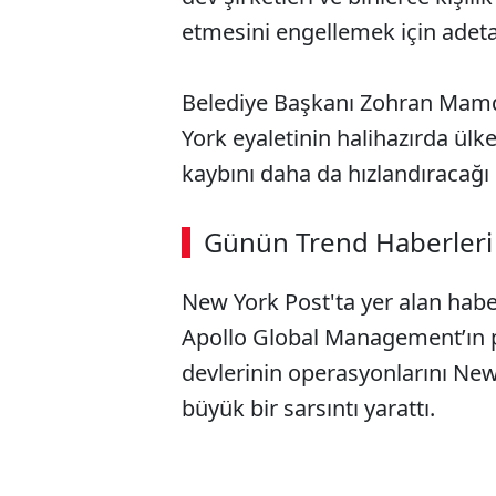
etmesini engellemek için adeta 
Belediye Başkanı Zohran Mamdan
York eyaletinin halihazırda ülke
kaybını daha da hızlandıracağı e
ABERİ OKU
➜
Günün Trend Haberleri
00:02
/ 08:43
New York Post'ta yer alan habe
Apollo Global Management’ın 
devlerinin operasyonlarını New
büyük bir sarsıntı yarattı.