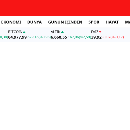
EKONOMİ
DÜNYA
GÜNÜN İÇİNDEN
SPOR
HAYAT
M
BITCOIN
ALTIN
FAİZ
64.977,99
6.660,55
39,92
0,38)
629,16
(%0,98)
167,96
(%2,59)
-0,07
(%-0,17)