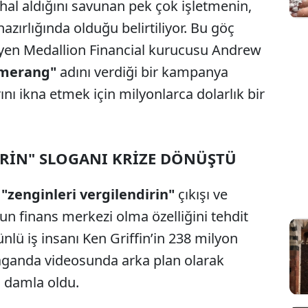
hal aldığını savunan pek çok işletmenin,
azırlığında olduğu belirtiliyor. Bu göç
teyen Medallion Financial kurucusu Andrew
omerang"
adını verdiği bir kampanya
ını ikna etmek için milyonlarca dolarlık bir
İRİN" SLOGANI KRİZE DÖNÜŞTÜ
"zenginleri vergilendirin"
çıkışı ve
’un finans merkezi olma özelliğini tehdit
nlü iş insanı Ken Griffin’in 238 milyon
opaganda videosunda arka plan olarak
n damla oldu.