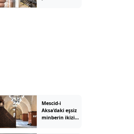
kullanmaya
başladı: Evleri 7
derece birden
serinliyor
Mescid-i
Aksa’daki eşsiz
minberin ikizi
tehlikede