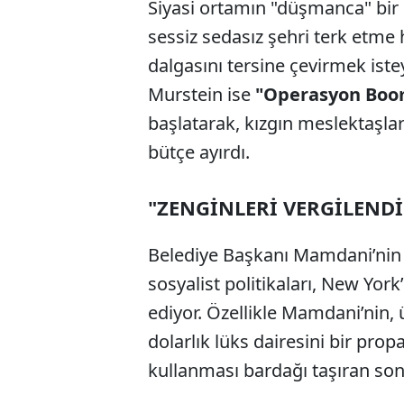
Siyasi ortamın "düşmanca" bir 
sessiz sedasız şehri terk etme h
dalgasını tersine çevirmek is
Murstein ise
"Operasyon Bo
başlatarak, kızgın meslektaşlar
bütçe ayırdı.
"ZENGİNLERİ VERGİLEND
Belediye Başkanı Mamdani’nin
sosyalist politikaları, New York
ediyor. Özellikle Mamdani’nin, ü
dolarlık lüks dairesini bir pr
kullanması bardağı taşıran so