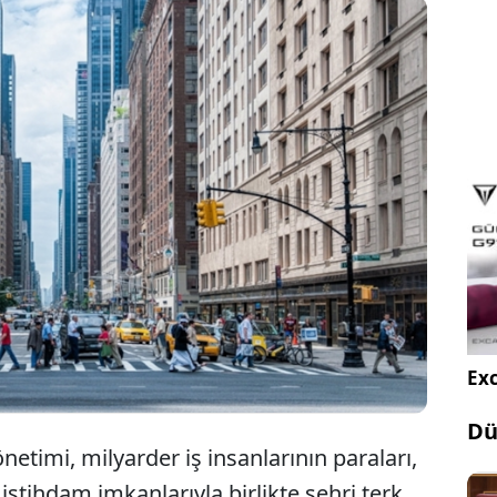
rk Belediye Başkanı Zohran Mamdani'nin
aları nedeniyle milyarderler şehri terk etmeye
 Şehrin iş dünyası, milyarderlerin kalması için
lik başlattı.
Exc
Dü
netimi, milyarder iş insanlarının paraları,
k istihdam imkanlarıyla birlikte şehri terk