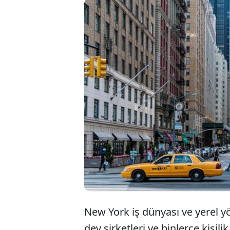
New Yo
politik
başladı.
seferber
New York iş dünyası ve yerel yö
dev şirketleri ve binlerce kişili