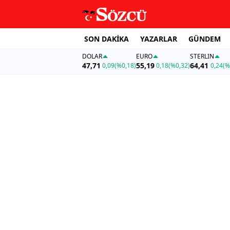
SON DAKİKA
YAZARLAR
GÜNDEM
DOLAR
EURO
STERLIN
47,71
55,19
64,41
0,09
(%0,18)
0,18
(%0,32)
0,24
(%