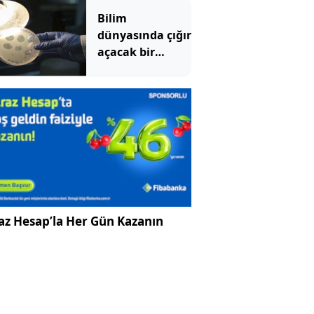
Bilim
dünyasında çığır
açacak bir
gelişme: Yapay
zeka virüs üretti
az Hesap’la Her Gün Kazanın