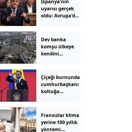
İspanya'nın
uyarısı gerçek
oldu: Avrupa'da
çatlamalar
başladı
Dev banka
komşu ülkeye
kendini
geliştirsin diye
milyonlarca
dolar para verdi
Çiçeği burnunda
cumhurbaşkanı
koltuğa
oturmadan
ülkenin
başkentini
Fransızlar klima
gözden çıkardı
yerine 100 yıllık
yöntemi