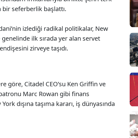
bir seferberlik başlattı.
i’nin izlediği radikal politikalar, New
 genelinde ilk sırada yer alan servet
ndişesini zirveye taşıdı.
re göre, Citadel CEO’su Ken Griffin ve
Sesi Aç
patronu Marc Rowan gibi finans
 York dışına taşıma kararı, iş dünyasında