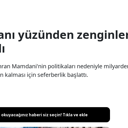
anı yüzünden zenginler
ı
an Mamdani'nin politikaları nedeniyle milyarderl
n kalması için seferberlik başlattı.
okuyacağınız haberi siz seçin! Tıkla ve ekle