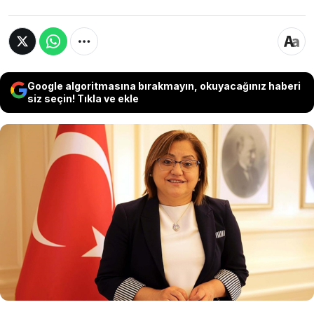
Google algoritmasına bırakmayın, okuyacağınız haberi
siz seçin! Tıkla ve ekle
AKP’li Başkan Fatma Şahin’in yönetimindeki
Gaziantep Büyükşehir Belediyesi, doğrudan
temin yoluyla “basklı bardak, plastik bardak ve
tabldot alımı’ ihalesi yaptı. İhaleyi MHP
Gaziantep eski il yöneticisinin şirketine verdi.