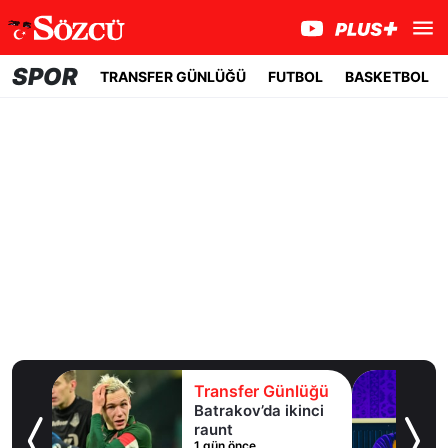
SPOR
TRANSFER GÜNLÜĞÜ
FUTBOL
BASKETBOL
lüğü
Transfer Günlüğü
uaylı
Batrakov’da ikinci
ma
raunt
1 gün önce