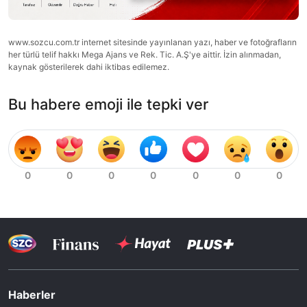
www.sozcu.com.tr internet sitesinde yayınlanan yazı, haber ve fotoğrafların
her türlü telif hakkı Mega Ajans ve Rek. Tic. A.Ş'ye aittir. İzin alınmadan,
kaynak gösterilerek dahi iktibas edilemez.
Bu habere emoji ile tepki ver
Haberler