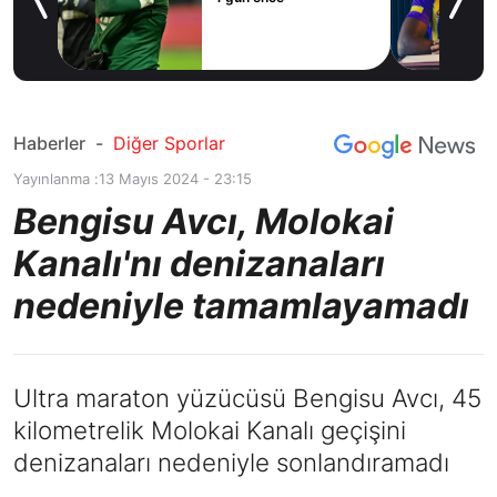
ilal
ım
Haberler
-
Diğer Sporlar
Yayınlanma :
13 Mayıs 2024 - 23:15
Bengisu Avcı, Molokai
Kanalı'nı denizanaları
nedeniyle tamamlayamadı
Ultra maraton yüzücüsü Bengisu Avcı, 45
kilometrelik Molokai Kanalı geçişini
denizanaları nedeniyle sonlandıramadı