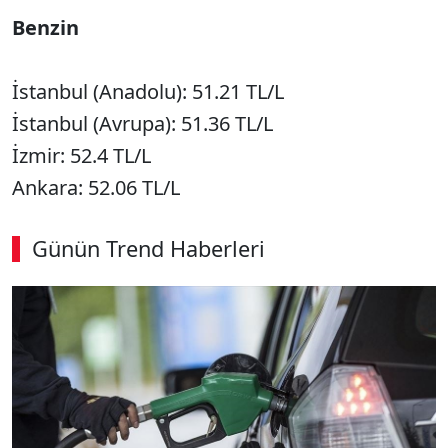
Benzin
İstanbul (Anadolu): 51.21 TL/L
İstanbul (Avrupa): 51.36 TL/L
İzmir: 52.4 TL/L
Ankara: 52.06 TL/L
Günün Trend Haberleri
00:02
/ 09:08
Sesi Aç