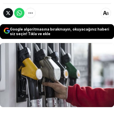
Google algoritmasına bırakmayın, okuyacağınız haberi
siz seçin! Tıkla ve ekle
Brent petrol fiyatlarında yaşanan yükseliş,
haftalardır yatay seyir izleyen akaryakıt
fiyatlarında zam beklentisine neden oldu. Sektör
kaynaklarının aktardığı bilgiye göre, cumartesi
gece yarısından itibaren geçerli olacak şekilde
benzin ve motorinin litre fiyatına 1 liranın
üzerinde zam bekleniyor.