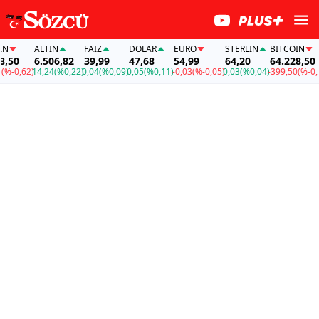
ALTIN
FAİZ
DOLAR
EURO
STERLIN
BITCOIN
50
6.506,82
39,99
47,68
54,99
64,20
64.228,50
-0,62)
14,24
(%0,22)
0,04
(%0,09)
0,05
(%0,11)
-0,03
(%-0,05)
0,03
(%0,04)
-399,50
(%-0,62)