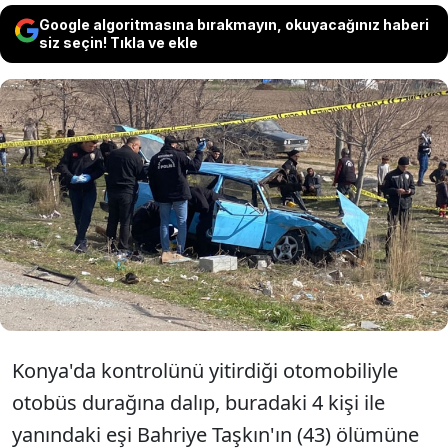
Google algoritmasına bırakmayın, okuyacağınız haberi
siz seçin! Tıkla ve ekle
Konya'da otobüs durağına girip beş
kişinin ölümüne yol açan Bekir Taşkın
"Epilepsi nöbeti geçirdim,
hatırlamıyorum" savunması yaptı.
Konya'da kontrolünü yitirdiği otomobiliyle
otobüs durağına dalıp, buradaki 4 kişi ile
yanındaki eşi Bahriye Taşkın'ın (43) ölümüne