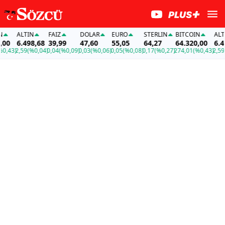
ALTIN
FAİZ
DOLAR
EURO
STERLIN
BITCOIN
ALTIN
0
6.498,68
39,99
47,60
55,05
64,27
64.320,00
6.498
43)
2,59
(%0,04)
0,04
(%0,09)
0,03
(%0,06)
0,05
(%0,08)
0,17
(%0,27)
274,01
(%0,43)
2,59
(%0