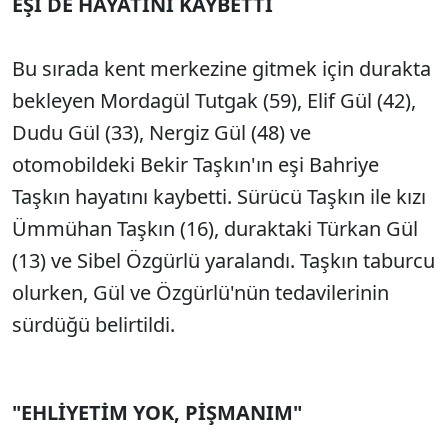
EŞİ DE HAYATINI KAYBETTİ
SÖZCÜ SON DAKİKA
Bu sırada kent merkezine gitmek için durakta
bekleyen Mordagül Tutgak (59), Elif Gül (42),
Dudu Gül (33), Nergiz Gül (48) ve
otomobildeki Bekir Taşkın'ın eşi Bahriye
Taşkın hayatını kaybetti. Sürücü Taşkın ile kızı
Ümmühan Taşkın (16), duraktaki Türkan Gül
(13) ve Sibel Özgürlü yaralandı. Taşkın taburcu
olurken, Gül ve Özgürlü'nün tedavilerinin
sürdüğü belirtildi.
"EHLİYETİM YOK, PİŞMANIM"