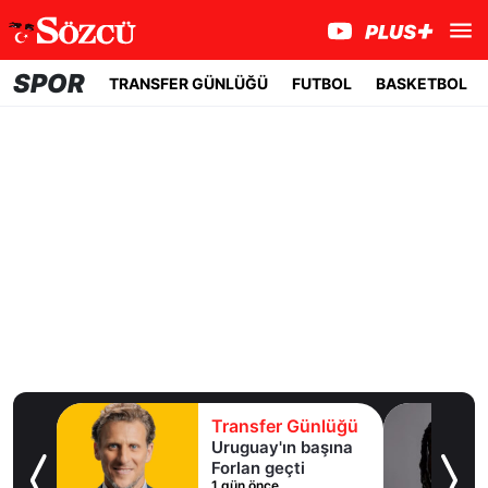
SPOR
TRANSFER GÜNLÜĞÜ
FUTBOL
BASKETBOL
lüğü
Transfer Günlüğü
ışma
Uruguay'ın başına
al
Forlan geçti
1 gün önce