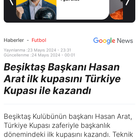
icius
Haberler
-
Futbol
Yayınlanma :
23 Mayıs 2024 - 23:31
Güncellenme :
24 Mayıs 2024 - 00:01
Beşiktaş Başkanı Hasan
Arat ilk kupasını Türkiye
Kupası ile kazandı
Beşiktaş Kulübünün başkanı Hasan Arat,
Türkiye Kupası zaferiyle başkanlık
dönemindeki ilk kupasını kazandı. Teknik