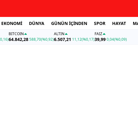
EKONOMİ
DÜNYA
GÜNÜN İÇİNDEN
SPOR
HAYAT
M
BITCOIN
ALTIN
FAİZ
64.842,28
6.507,21
39,99
0,16)
588,70
(%0,92)
11,12
(%0,17)
0,04
(%0,09)