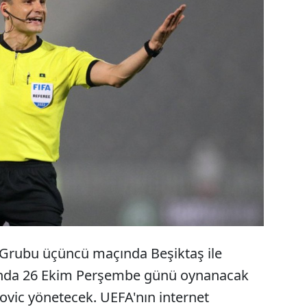
Avrupa Konferans Ligi'nde oynanacak Beşiktaş-
Bodo/Glimt maçını Sırp hakem Nenad Minakovic
yönetecek.
 Grubu üçüncü maçında Beşiktaş ile
ında 26 Ekim Perşembe günü oynanacak
vic yönetecek. UEFA'nın internet