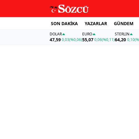
SON DAKİKA
YAZARLAR
GÜNDEM
DOLAR
EURO
STERLIN
47,59
55,07
64,20
0,03
(%0,06)
0,06
(%0,11)
0,10
(%