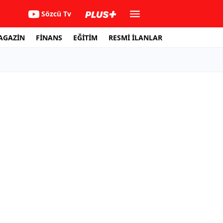
Sözcü Tv
AGAZİN
FİNANS
EĞİTİM
RESMİ İLANLAR