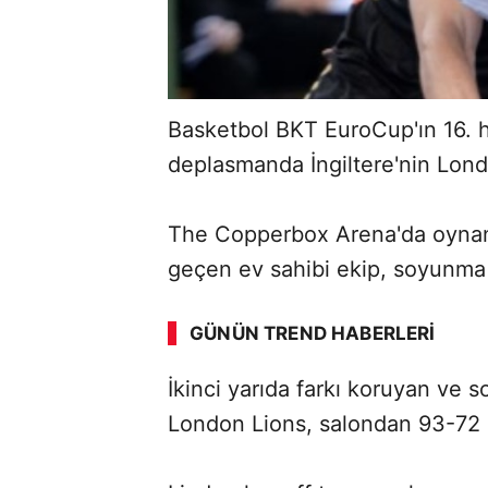
Basketbol BKT EuroCup'ın 16. h
deplasmanda İngiltere'nin Lond
The Copperbox Arena'da oynana
ABERİ OKU
➜
geçen ev sahibi ekip, soyunma 
GÜNÜN TREND HABERLERI
İkinci yarıda farkı koruyan ve
SÖZCÜ SON DAKİKA
London Lions, salondan 93-72 ga