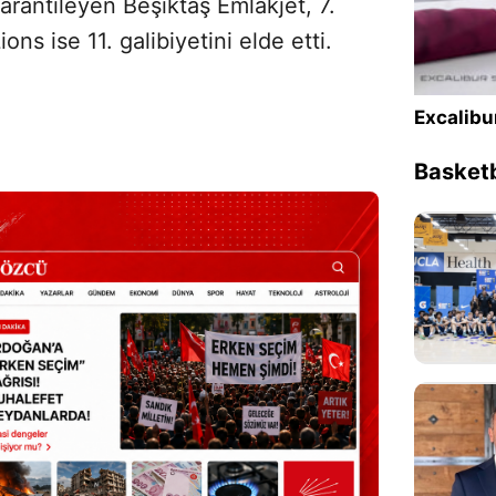
arantileyen Beşiktaş Emlakjet, 7.
ns ise 11. galibiyetini elde etti.
Excalibu
Basketb