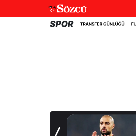
SPOR
TRANSFER GÜNLÜĞÜ
F
Transfer Günlüğü
Trabzonspor
Salah'a kavuştu!