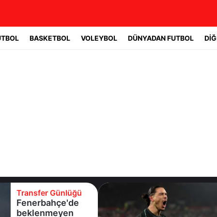
UTBOL
BASKETBOL
VOLEYBOL
DÜNYADAN FUTBOL
DİĞ
Transfer Günlüğü
Fenerbahçe'de
beklenmeyen