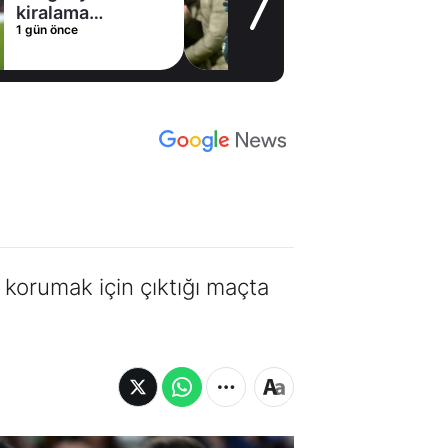
kiralama
1 gün önce
konusunda Al
Hilal ile anlaştı!
Adım adım Nunez
ı korumak için çıktığı maçta