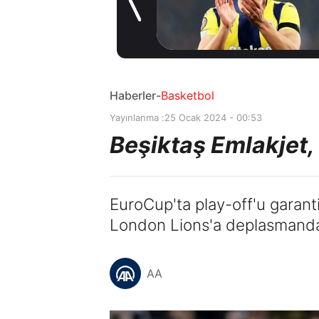
Coşkulu
1 gün önce
karşılama
Haberler
-
Basketbol
Yayınlanma :
25 Ocak 2024 - 00:53
Beşiktaş Emlakjet
EuroCup'ta play-off'u garanti
London Lions'a deplasmanda 
AA