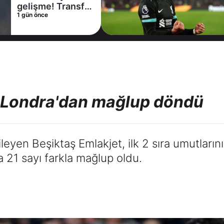
gelişme! Transfer
1 gün önce
iptal oldu
, Londra'dan mağlup döndü
leyen Beşiktaş Emlakjet, ilk 2 sıra umutların
21 sayı farkla mağlup oldu.