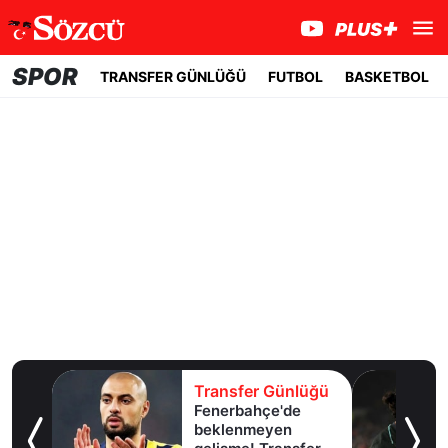
SPOR
TRANSFER GÜNLÜĞÜ
FUTBOL
BASKETBOL
lüğü
Transfer Günlüğü
Fenerbahçe'de
u!
beklenmeyen