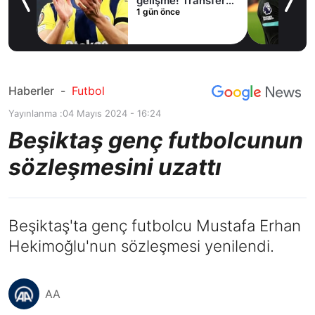
lama
gelişme! Transfer
1 gün önce
iptal oldu
Haberler
-
Futbol
Yayınlanma :
04 Mayıs 2024 - 16:24
Beşiktaş genç futbolcunun
sözleşmesini uzattı
Beşiktaş'ta genç futbolcu Mustafa Erhan
Hekimoğlu'nun sözleşmesi yenilendi.
AA