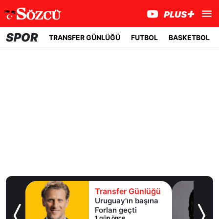
SPOR
TRANSFER GÜNLÜĞÜ
FUTBOL
BASKETBOL
lüğü
Transfer Günlüğü
ışma
Uruguay'ın başına
al
Forlan geçti
1 gün önce