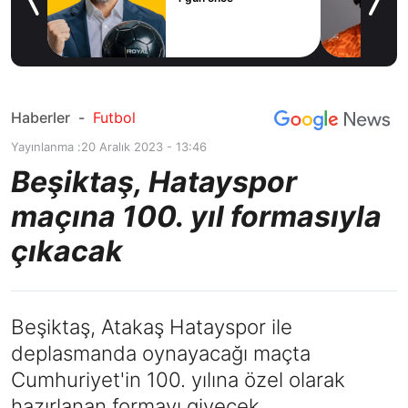
icius
Haberler
-
Futbol
Yayınlanma :
20 Aralık 2023 - 13:46
Beşiktaş, Hatayspor
maçına 100. yıl formasıyla
çıkacak
Beşiktaş, Atakaş Hatayspor ile
deplasmanda oynayacağı maçta
Cumhuriyet'in 100. yılına özel olarak
hazırlanan formayı giyecek.