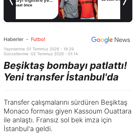
e’ye
Haberler
-
Futbol
Yayınlanma :
01 Temmuz 2026 - 19:29
Güncellenme :
02 Temmuz 2026 - 01:14
Beşiktaş bombayı patlattı!
Yeni transfer İstanbul'da
Transfer çalışmalarını sürdüren Beşiktaş
Monaco forması giyen Kassoum Ouattara
ile anlaştı. Fransız sol bek imza için
İstanbul'a geldi.