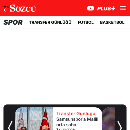
SPOR
TRANSFER GÜNLÜĞÜ
FUTBOL
BASKETBOL
lüğü
Transfer Günlüğü
Samsunspor'a Malili
adı
orta saha
2 gün önce