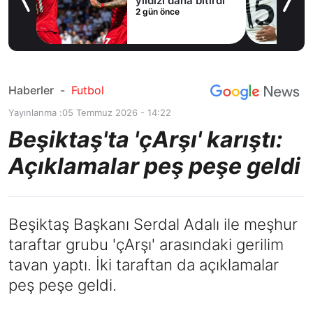
yıldızı daha bitirdi
2 gün önce
Haberler
-
Futbol
Yayınlanma :
05 Temmuz 2026 - 14:22
Beşiktaş'ta 'çArşı' karıştı:
Açıklamalar peş peşe geldi
Beşiktaş Başkanı Serdal Adalı ile meşhur
taraftar grubu 'çArşı' arasındaki gerilim
tavan yaptı. İki taraftan da açıklamalar
peş peşe geldi.