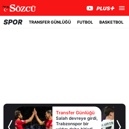
SPOR
TRANSFER GÜNLÜĞÜ
FUTBOL
BASKETBOL
lüğü
Transfer Günlüğü
Salah devreye girdi,
erle
Trabzonspor bir