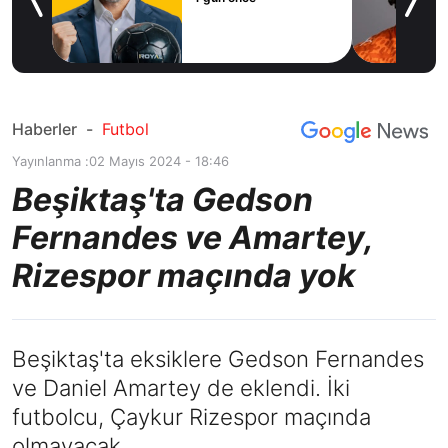
icius
Haberler
-
Futbol
Yayınlanma :
02 Mayıs 2024 - 18:46
Beşiktaş'ta Gedson
Fernandes ve Amartey,
Rizespor maçında yok
Beşiktaş'ta eksiklere Gedson Fernandes
ve Daniel Amartey de eklendi. İki
futbolcu, Çaykur Rizespor maçında
olmayacak.