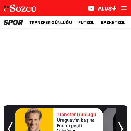
SPOR
TRANSFER GÜNLÜĞÜ
FUTBOL
BASKETBOL
lüğü
Transfer Günlüğü
ışma
Uruguay'ın başına
al
Forlan geçti
1 gün önce