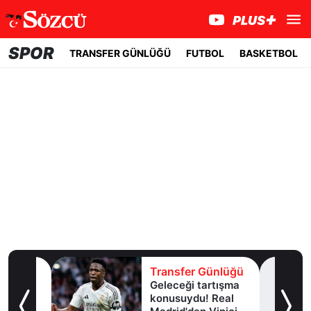
SPOR
TRANSFER GÜNLÜĞÜ
FUTBOL
BASKETBOL
lüğü
Transfer Günlüğü
Geleceği tartışma
aha
konusuydu! Real