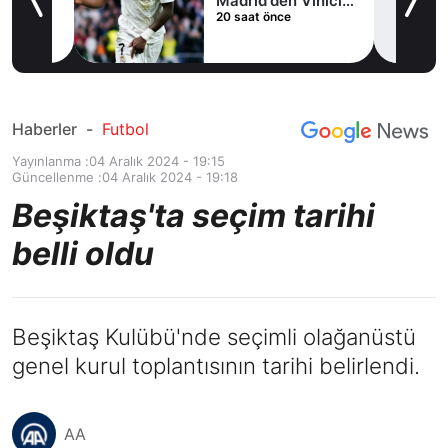
Madrid'den Vinicius
20 saat önce
Junior kararı
Haberler
-
Futbol
Yayınlanma :
04 Aralık 2024 - 19:15
Güncellenme :
04 Aralık 2024 - 19:18
Beşiktaş'ta seçim tarihi
belli oldu
Beşiktaş Kulübü'nde seçimli olağanüstü
genel kurul toplantısının tarihi belirlendi.
AA